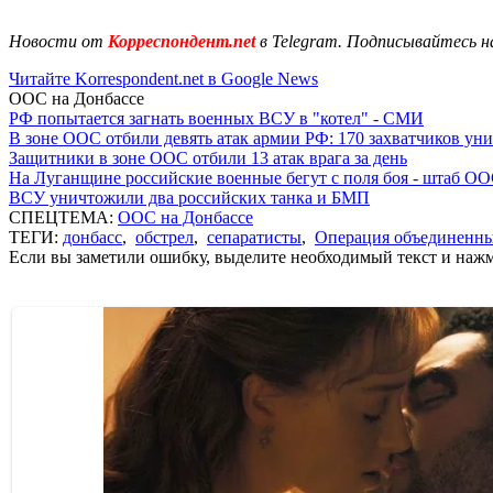
Новости от
Корреспондент.net
в Telegram. Подписывайтесь н
Читайте Korrespondent.net в Google News
ООС на Донбассе
РФ попытается загнать военных ВСУ в "котел" - СМИ
В зоне ООС отбили девять атак армии РФ: 170 захватчиков у
Защитники в зоне ООС отбили 13 атак врага за день
На Луганщине российские военные бегут с поля боя - штаб О
ВСУ уничтожили два российских танка и БМП
СПЕЦТЕМА:
ООС на Донбассе
ТЕГИ:
донбасс
,
обстрел
,
сепаратисты
,
Операция объединенны
Если вы заметили ошибку, выделите необходимый текст и нажми