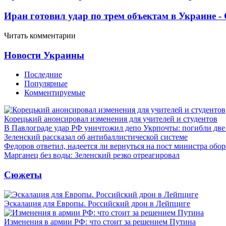
Иран готовил удар по трем объектам в Украине 
Читать комментарии
Новости Украины
Последние
Популярные
Комментируемые
Корецький анонсировал изменения для учителей и студентов
В Павлограде удар РФ уничтожил депо Укрпочты: погибли дв
Зеленский рассказал об антибаллистической системе
Федоров ответил, надеется ли вернуться на пост министра обо
Марганец без воды: Зеленский резко отреагировал
Сюжеты
Эскалация для Европы. Российский дрон в Лейпциге
Изменения в армии РФ: что стоит за решением Путина