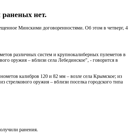
 раненых нет.
ещенное Минскими договоренностями. Об этом в четверг, 4
ометов различных систем и крупнокалиберных пулеметов в
ого оружия – вблизи села Лебединское", - говорится в
ометов калибров 120 и 82 мм – возле села Крымское; из
из стрелкового оружия – вблизи поселка городского типа
получили ранения.