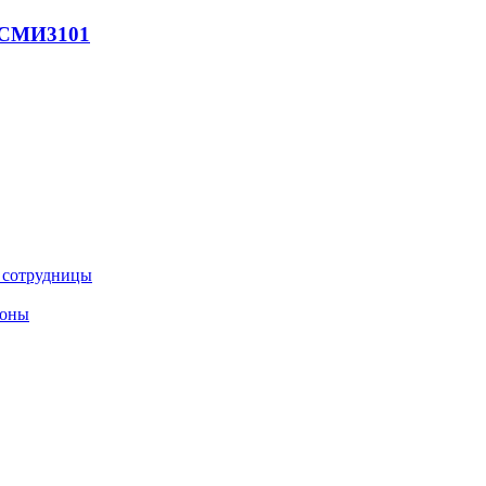
- СМИ
3101
е сотрудницы
роны