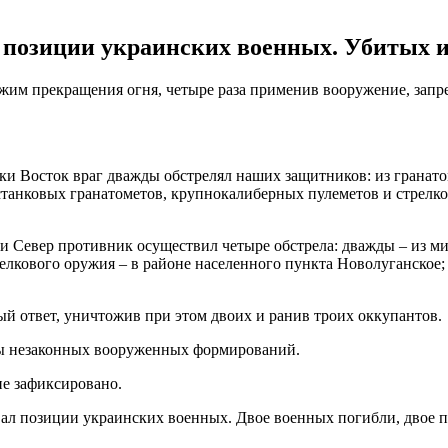
л позиции украинских военных. Убитых и
жим прекращения огня, четыре раза применив вооружение, запр
ки Восток враг дважды обстрелял наших защитников: из гранат
танковых гранатометов, крупнокалиберных пулеметов и стрелков
 Север противник осуществил четыре обстрела: дважды – из мин
елкового оружия – в районе населенного пункта Новолуганское; 
й ответ, уничтожив при этом двоих и ранив троих оккупантов.
ты незаконных вооруженных формирований.
не зафиксировано.
вал позиции украинских военных. Двое военных погибли, двое 