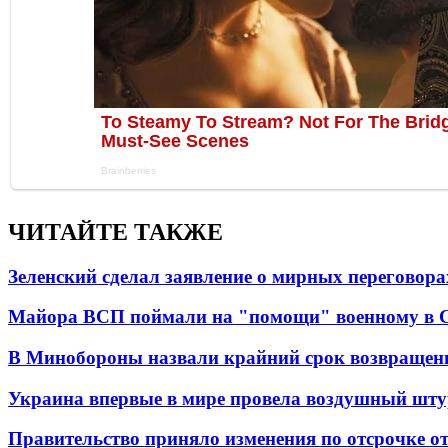
ЧИТАЙТЕ ТАКЖЕ
Зеленский сделал заявление о мирных переговора
Майора ВСП поймали на "помощи" военному в
В Минобороны назвали крайний срок возвращен
Украина впервые в мире провела воздушный шту
Правительство приняло изменения по отсрочке о