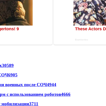
х
30589
 СОЧ
6905
ия военных после СОЧ
4944
рм с использованием роботов
4666
т мобилизации
3711