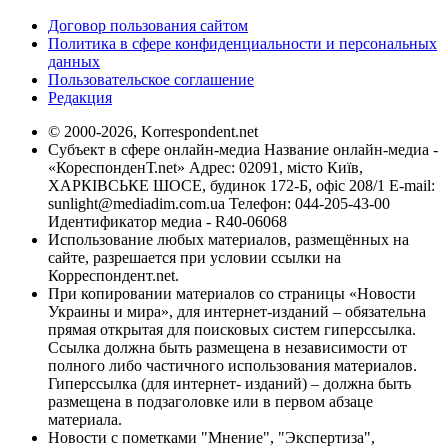
Договор пользования сайтом
Политика в сфере конфиденциальности и персональных
данных
Пользовательское соглашение
Редакция
© 2000-2026, Korrespondent.net
Субъект в сфере онлайн-медиа Название онлайн-медиа -
«КореспонденТ.net» Адрес: 02091, місто Київ,
ХАРКІВСЬКЕ ШОСЕ, будинок 172-Б, офіс 208/1 E-mail:
sunlight@mediadim.com.ua
Телефон: 044-205-43-00
Идентификатор медиа - R40-06068
Использование любых материалов, размещённых на
сайте, разрешается при условии ссылки на
Корреспондент.net.
При копировании материалов со страницы «Новости
Украины и мира», для интернет-изданий – обязательна
прямая открытая для поисковых систем гиперссылка.
Ссылка должна быть размещена в независимости от
полного либо частичного использования материалов.
Гиперссылка (для интернет- изданий) – должна быть
размещена в подзаголовке или в первом абзаце
материала.
Новости с пометками "Мнение", "Экспертиза",