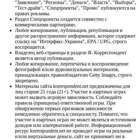
"Заявление", "Регионы", "Деньги", "Власть", "Выборы",
"Тест-драйв", "Спецпроекты", "Промо" публикуются на
правах рекламы.
Раздел Спецпроекты создается совместно с
коммерческими партнерами.
Любое копирование, публикация, републикация и
другое распространение информации, которое содержит
ссылку на "Интерфакс-Украина", EPA / UPG, строго
воспрещается.
Владелец веб-страницы в разделе Я- Корреспондент
является автор публикации.
Любое копирование, перепечатка и воспроизведение
фотографий и/или аудиовизуальных материалов,
принадлежащих правообладателю Getty Images, строго
запрещено.
Материалы сайта korrespondent.net предназначены для
лиц старше 21 года (21+). Участие в азартных играх
может вызвать игровую зависимость. Соблюдайте
правила (принципы) ответственной игры. При
обнаружении первых признаков зависимости
немедленно обратитесь к специалисту. Помните, что
участие в азартных играх не может являться источником
доходов или альтернативой работе. Информационный
ресурс korrespondent.net не проводит игры на реальные
и/или виртуальные деньги, сайт не принимает ни в