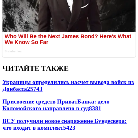
ЧИТАЙТЕ ТАКЖЕ
Украинцы определились насчет вывода войск из
Донбасса
25743
Присвоение средств ПриватБанка: дело
Коломойского направлено в суд
8381
ВСУ получили новое снаряжение Бундесвера:
что входит в комплект
5423