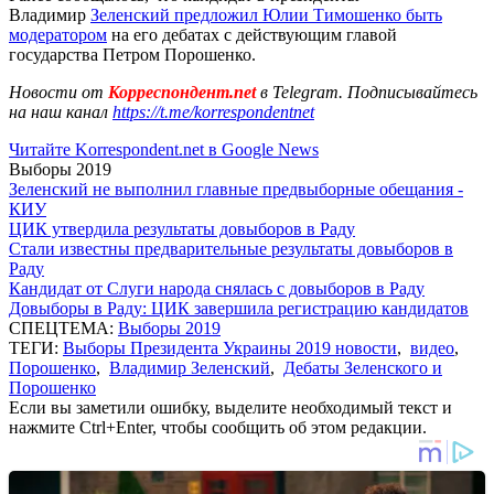
Владимир
Зеленский предложил Юлии Тимошенко быть
модератором
на его дебатах с действующим главой
государства Петром Порошенко.
Новости от
Корреспондент.net
в Telegram. Подписывайтесь
на наш канал
https://t.me/korrespondentnet
Читайте Korrespondent.net в Google News
Выборы 2019
Зеленский не выполнил главные предвыборные обещания -
КИУ
ЦИК утвердила результаты довыборов в Раду
Стали известны предварительные результаты довыборов в
Раду
Кандидат от Слуги народа снялась с довыборов в Раду
Довыборы в Раду: ЦИК завершила регистрацию кандидатов
СПЕЦТЕМА:
Выборы 2019
ТЕГИ:
Выборы Президента Украины 2019 новости
,
видео
,
Порошенко
,
Владимир Зеленский
,
Дебаты Зеленского и
Порошенко
Если вы заметили ошибку, выделите необходимый текст и
нажмите Ctrl+Enter, чтобы сообщить об этом редакции.