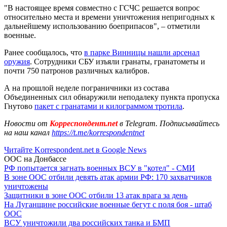
"В настоящее время совместно с ГСЧС решается вопрос
относительно места и времени уничтожения непригодных к
дальнейшему использованию боеприпасов", – отметили
военные.
Ранее сообщалось, что
в парке Винницы нашли арсенал
оружия
. Сотрудники СБУ изъяли гранаты, гранатометы и
почти 750 патронов различных калибров.
А на прошлой неделе пограничники из состава
Объединенных сил обнаружили неподалеку пункта пропуска
Гнутово
пакет с гранатами и килограммом тротила
.
Новости от
Корреспондент.net
в Telegram. Подписывайтесь
на наш канал
https://t.me/korrespondentnet
Читайте Korrespondent.net в Google News
ООС на Донбассе
РФ попытается загнать военных ВСУ в "котел" - СМИ
В зоне ООС отбили девять атак армии РФ: 170 захватчиков
уничтожены
Защитники в зоне ООС отбили 13 атак врага за день
На Луганщине российские военные бегут с поля боя - штаб
ООС
ВСУ уничтожили два российских танка и БМП