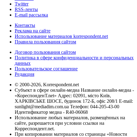
Twitter
RSS-ленты
E-mail рассылка
Контакты
Реклама на сайте
Использование материалов korrespondent.net
Правила пользования сайтом
Договор пользования сайтом
Политика в сфере конфиденциальности и персональных
данных
Пользовательское соглашение
Редакция
© 2000-2026, Korrespondent.net
Субъект в сфере онлайн-медиа Название онлайн-медиа -
«КореспонденТ.net» Адрес: 02091, місто Київ,
ХАРКІВСЬКЕ ШОСЕ, будинок 172-Б, офіс 208/1 E-mail:
sunlight@mediadim.com.ua
Телефон: 044-205-43-00
Идентификатор медиа - R40-06068
Использование любых материалов, размещённых на
сайте, разрешается при условии ссылки на
Корреспондент.net.
При копировании материалов со страницы «Новости