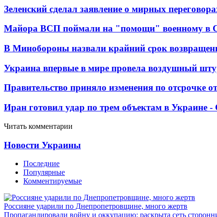
Зеленский сделал заявление о мирных переговора
Майора ВСП поймали на "помощи" военному в
В Минобороны назвали крайний срок возвращен
Украина впервые в мире провела воздушный шту
Правительство приняло изменения по отсрочке о
Иран готовил удар по трем объектам в Украине 
Читать комментарии
Новости Украины
Последние
Популярные
Комментируемые
Россияне ударили по Днепропетровщине, много жертв
Пропагандировали войну и оккупацию: раскрыта сеть сторонн