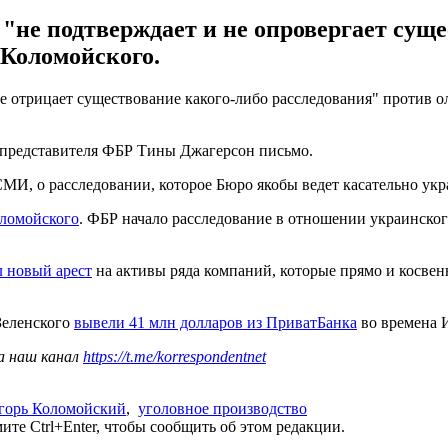
не подтверждает и не опровергает суще
 Коломойского.
не отрицает существование какого-либо расследования" против 
 представителя ФБР Тины Джагерсон письмо.
И, о расследовании, которое Бюро якобы ведет касательно укр
оломойского
. ФБР начало расследование в отношении украинског
 новый арест
на активы ряда компаний, которые прямо и косве
Зеленского
вывели 41 млн долларов из ПриватБанка
во времена 
а наш канал
https://t.me/korrespondentnet
горь Коломойский
,
уголовное производство
те Ctrl+Enter, чтобы сообщить об этом редакции.