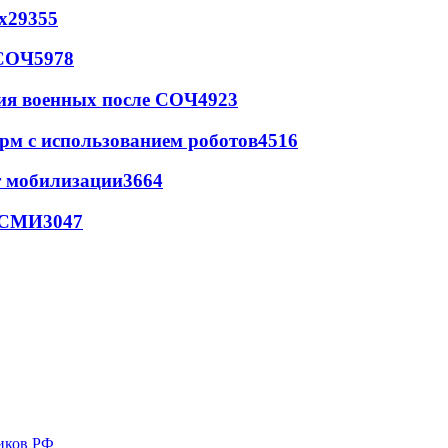
х
29355
 СОЧ
5978
ия военных после СОЧ
4923
рм с использованием роботов
4516
т мобилизации
3664
- СМИ
3047
иков РФ