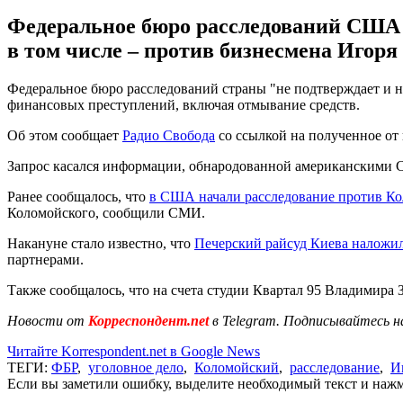
Федеральное бюро расследований США "
в том числе – против бизнесмена Игоря
Федеральное бюро расследований страны "не подтверждает и 
финансовых преступлений, включая отмывание средств.
Об этом сообщает
Радио Свобода
со ссылкой на полученное от
Запрос касался информации, обнародованной американскими СМ
Ранее сообщалось, что
в США начали расследование против К
Коломойского, сообщили СМИ.
Накануне стало известно, что
Печерский райсуд Киева наложил
партнерами.
Также сообщалось, что на счета студии Квартал 95 Владимира 
Новости от
Корреспондент.net
в Telegram. Подписывайтесь н
Читайте Korrespondent.net в Google News
ТЕГИ:
ФБР
,
уголовное дело
,
Коломойский
,
расследование
,
И
Если вы заметили ошибку, выделите необходимый текст и нажми