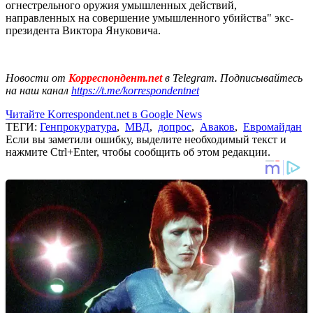
огнестрельного оружия умышленных действий,
направленных на совершение умышленного убийства" экс-
президента Виктора Януковича.
Новости от
Корреспондент.net
в Telegram. Подписывайтесь
на наш канал
https://t.me/korrespondentnet
Читайте Korrespondent.net в Google News
ТЕГИ:
Генпрокуратура
,
МВД
,
допрос
,
Аваков
,
Евромайдан
Если вы заметили ошибку, выделите необходимый текст и
нажмите Ctrl+Enter, чтобы сообщить об этом редакции.