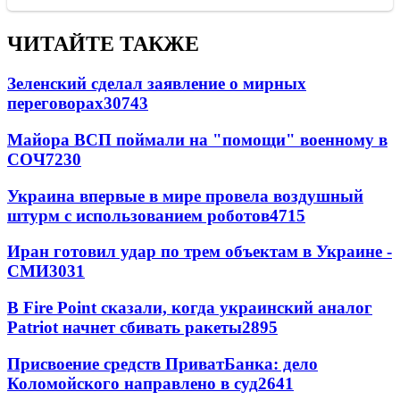
ЧИТАЙТЕ ТАКЖЕ
Зеленский сделал заявление о мирных
переговорах
30743
Майора ВСП поймали на "помощи" военному в
СОЧ
7230
Украина впервые в мире провела воздушный
штурм с использованием роботов
4715
Иран готовил удар по трем объектам в Украине -
СМИ
3031
В Fire Point сказали, когда украинский аналог
Patriot начнет сбивать ракеты
2895
Присвоение средств ПриватБанка: дело
Коломойского направлено в суд
2641