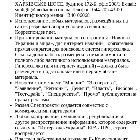
ХАРКІВСЬКЕ ШОСЕ, будинок 172-Б, офіс 208/1 E-mail:
sunlight@mediadim.com.ua
Телефон: 044-205-43-00
Идентификатор медиа - R40-06068
Использование любых материалов, размещённых на
сайте, разрешается при условии ссылки на
Корреспондент.net.
При копировании материалов со страницы «Новости
Украины и мира», для интернет-изданий – обязательна
прямая открытая для поисковых систем гиперссылка.
Ссылка должна быть размещена в независимости от
полного либо частичного использования материалов.
Гиперссылка (для интернет- изданий) – должна быть
размещена в подзаголовке или в первом абзаце
материала.
Новости с пометками "Мнение", "Экспертиза",
"Заявление", "Регионы", "Деньги", "Власть", "Выборы",
"Тест-драйв", "Спецпроекты", "Промо" публикуются на
правах рекламы.
Раздел Спецпроекты создается совместно с
коммерческими партнерами.
Любое копирование, публикация, републикация и
другое распространение информации, которое содержит
ссылку на "Интерфакс-Украина", EPA / UPG, строго
воспрещается.
Владелец веб-страницы в разделе Я- Корреспондент