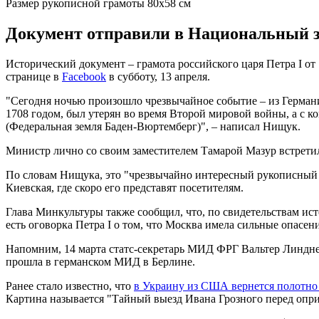
Размер рукописной грамоты 80х58 см
Документ отправили в Национальный за
Исторический документ – грамота российского царя Петра I о
странице в
Facebook
в субботу, 13 апреля.
"Сегодня ночью произошло чрезвычайное событие – из Герман
1708 годом, был утерян во время Второй мировой войны, а с к
(Федеральная земля Баден-Вюртемберг)", – написал Нищук.
Министр лично со своим заместителем Тамарой Мазур встретил
По словам Нищука, это "чрезвычайно интересный рукописный 
Киевская, где скоро его представят посетителям.
Глава Минкультуры также сообщил, что, по свидетельствам ис
есть оговорка Петра I о том, что Москва имела сильные опасен
Напомним, 14 марта статс-секретарь МИД ФРГ Вальтер Линдн
прошла в германском МИД в Берлине.
Ранее стало известно, что
в Украину из США вернется полотн
Картина называется "Тайный выезд Ивана Грозного перед опр