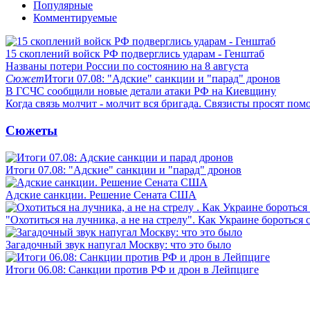
Популярные
Комментируемые
15 скоплений войск РФ подверглись ударам - Генштаб
Названы потери России по состоянию на 8 августа
Сюжет
Итоги 07.08: "Адские" санкции и "парад" дронов
В ГСЧС сообщили новые детали атаки РФ на Киевщину
Когда связь молчит - молчит вся бригада. Связисты просят по
Сюжеты
Итоги 07.08: "Адские" санкции и "парад" дронов
Адские санкции. Решение Сената США
"Охотиться на лучника, а не на стрелу". Как Украине бороться 
Загадочный звук напугал Москву: что это было
Итоги 06.08: Санкции против РФ и дрон в Лейпциге