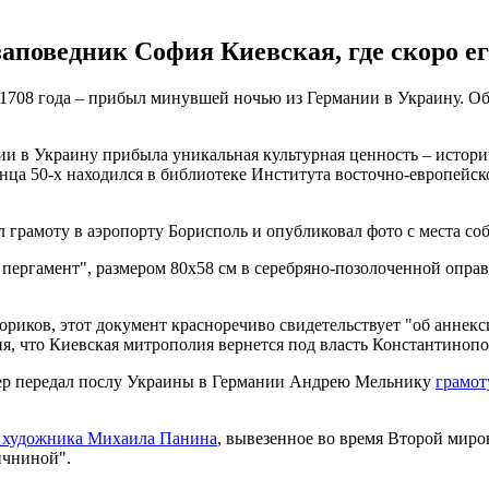
поведник София Киевская, где скоро ег
т 1708 года – прибыл минувшей ночью из Германии в Украину. 
ии в Украину прибыла уникальная культурная ценность – истор
онца 50-х находился в библиотеке Института восточно-европейс
 грамоту в аэропорту Борисполь и опубликовал фото с места со
пергамент", размером 80х58 см в серебряно-позолоченной опра
ториков, этот документ красноречиво свидетельствует "об аннек
ия, что Киевская митрополия вернется под власть Константинопо
ер передал послу Украины в Германии Андрею Мельнику
грамот
о художника Михаила Панина
, вывезенное во время Второй миро
ичниной".