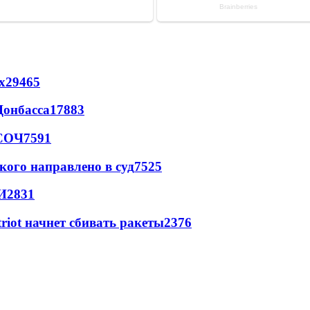
х
29465
Донбасса
17883
 СОЧ
7591
кого направлено в суд
7525
И
2831
triot начнет сбивать ракеты
2376