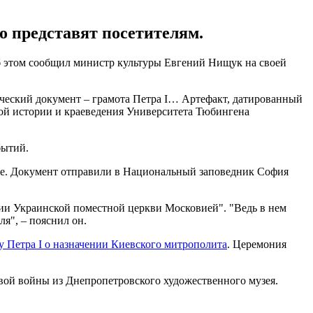
о представят посетителям.
Об этом сообщил министр культуры Евгений Нищук на своей
ический документ – грамота Петра I… Артефакт, датированный
кой истории и краеведения Университета Тюбингена
бытий.
ве. Документ отправили в Национальный заповедник София
сии Украинской поместной церкви Московией". "Ведь в нем
ля", – пояснил он.
у Петра I о назначении Киевского митрополита
. Церемония
вой войны из Днепропетровского художественного музея.