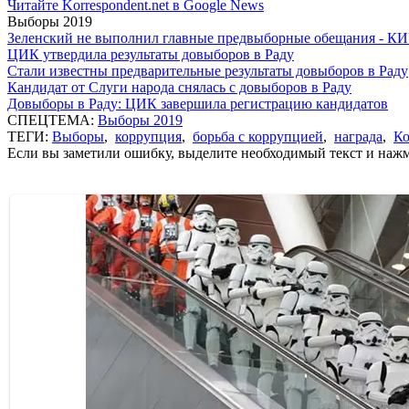
Читайте Korrespondent.net в Google News
Выборы 2019
Зеленский не выполнил главные предвыборные обещания - К
ЦИК утвердила результаты довыборов в Раду
Стали известны предварительные результаты довыборов в Раду
Кандидат от Слуги народа снялась с довыборов в Раду
Довыборы в Раду: ЦИК завершила регистрацию кандидатов
СПЕЦТЕМА:
Выборы 2019
ТЕГИ:
Выборы
,
коррупция
,
борьба с коррупцией
,
награда
,
Ко
Если вы заметили ошибку, выделите необходимый текст и нажми