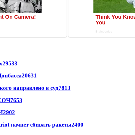
х
29533
Донбасса
20631
кого направлено в суд
7813
 СОЧ
7653
И
2902
triot начнет сбивать ракеты
2400