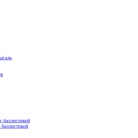
ыгаль
ев
с баллистикой