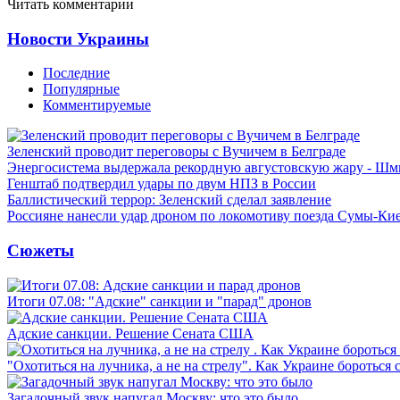
Читать комментарии
Новости Украины
Последние
Популярные
Комментируемые
Зеленский проводит переговоры с Вучичем в Белграде
Энергосистема выдержала рекордную августовскую жару - Шм
Генштаб подтвердил удары по двум НПЗ в России
Баллистический террор: Зеленский сделал заявление
Россияне нанесли удар дроном по локомотиву поезда Сумы-Ки
Сюжеты
Итоги 07.08: "Адские" санкции и "парад" дронов
Адские санкции. Решение Сената США
"Охотиться на лучника, а не на стрелу". Как Украине бороться 
Загадочный звук напугал Москву: что это было