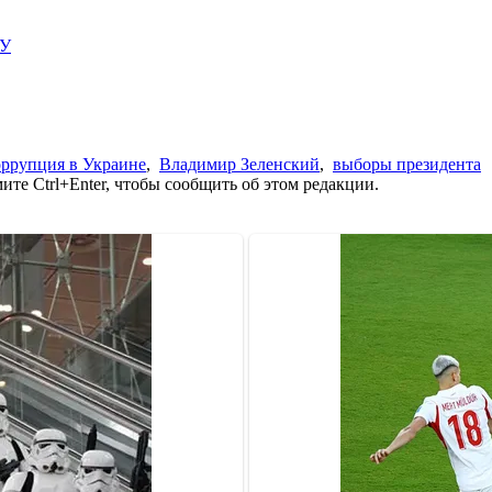
ИУ
ррупция в Украине
,
Владимир Зеленский
,
выборы президента
те Ctrl+Enter, чтобы сообщить об этом редакции.