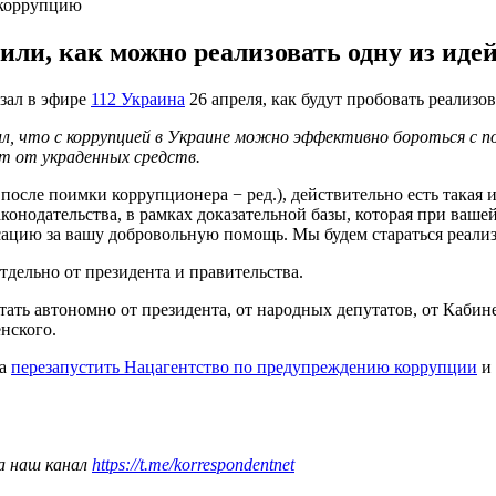
 коррупцию
или, как можно реализовать одну из идей
зал в эфире
112 Украина
26 апреля, как будут пробовать реализо
ил, что с коррупцией в Украине
можно
эффективно бороться с п
нт от украденных средств.
 после поимки коррупционера − ред.), действительно есть такая 
онодательства, в рамках доказательной базы, которая при вашей 
ацию за вашу добровольную помощь. Мы будем стараться реализо
тдельно от президента и правительства.
ть автономно от президента, от народных депутатов, от Кабинет
нского.
на
перезапустить Нацагентство по предупреждению коррупции
и 
а наш канал
https://t.me/korrespondentnet