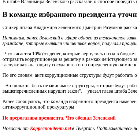
В штабе Владимира Зеленского рассказали о способе победить
В команде избранного президента уточн
Спикер штаба Владимира Зеленского Дмитрий Разумков расска
Напомним, ранее Зеленский в эфире одного из телеканалов заяв
граждане, которые выявили чиновников-воров, получали проце
"Что касается 10% (от денег, которые вернулись назад в бюджет
отправить коррупционера за решетку в рамках действующего зак
заслуживать на защиту государства и на определенную компенс
По его словам, антикоррупционные структуры будут работать о
"Это должны быть независимые структуры, которые будут работа
вышеперечисленных нарушит закон", − указал глава штаба Зеле
Ранее сообщалось, что команда избранного президента намере
антикоррупционной прокуратуры.
Не прерогатива президента. Что обещал Зеленский
Новости от
Корреспондент.net
в Telegram. Подписывайтесь н