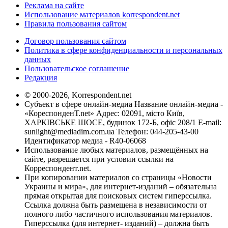
Реклама на сайте
Использование материалов korrespondent.net
Правила пользования сайтом
Договор пользования сайтом
Политика в сфере конфиденциальности и персональных
данных
Пользовательское соглашение
Редакция
© 2000-2026, Korrespondent.net
Субъект в сфере онлайн-медиа Название онлайн-медиа -
«КореспонденТ.net» Адрес: 02091, місто Київ,
ХАРКІВСЬКЕ ШОСЕ, будинок 172-Б, офіс 208/1 E-mail:
sunlight@mediadim.com.ua
Телефон: 044-205-43-00
Идентификатор медиа - R40-06068
Использование любых материалов, размещённых на
сайте, разрешается при условии ссылки на
Корреспондент.net.
При копировании материалов со страницы «Новости
Украины и мира», для интернет-изданий – обязательна
прямая открытая для поисковых систем гиперссылка.
Ссылка должна быть размещена в независимости от
полного либо частичного использования материалов.
Гиперссылка (для интернет- изданий) – должна быть