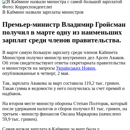
Фото: Корреспондент.net
В Кабмине назвали зарплаты министров
Премьер-министр Владимир Гройсман
получил в марте одну из наименьших
зарплат среди членов правительства.
В марте самую большую зарплату среди членов Кабинета
Министров получил министр внутренних дел Арсен Аваков.
Об этом свидетельствуют ответы секретариата правительства
и министерств на запросы
Українських Новин
,
опубликованные в четверг, 2 мая.
Так, зарплата Авакова за март составила 119,2 тыс. гривен.
Такая сумма в ведомости у него получилась за счет премий и
надбавок.
На втором месте министр обороны Степан Полторак, который
после удержания налогов и сборов получил 81 тыс. гривен, на
третьем - министр финансов Оксана Маркарова (начислено
59,9 тыс. гривен).
Самая низкая зарплата в Кабмине за март была у