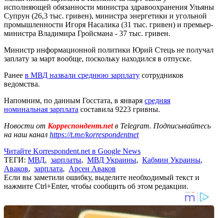
исполняющей обязанности министра здравоохранения Ульяны
Супрун (26,3 тыс. гривен), министра энергетики и угольной
промышленности Игоря Насалика (31 тыс. гривен) и премьер-
министра Владимира Гройсмана - 37 тыс. гривен.
Министр информационной политики Юрий Стець не получал
заплату за март вообще, поскольку находился в отпуске.
Ранее
в МВД назвали среднюю зарплату
сотрудников
ведомства.
Напомним, по данным Госстата, в января
средняя
номинальная зарплата
составила 9223 гривны.
Новости от
Корреспондент.net
в Telegram. Подписывайтесь
на наш канал
https://t.me/korrespondentnet
Читайте Korrespondent.net в Google News
ТЕГИ:
МВД
,
зарплаты
,
МВД Украины
,
Кабмин Украины
,
Аваков
,
зарплата
,
Арсен Аваков
Если вы заметили ошибку, выделите необходимый текст и
нажмите Ctrl+Enter, чтобы сообщить об этом редакции.