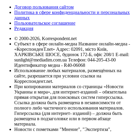
Договор пользования сайтом
Политика в сфере конфиденциальности и персональных
данных
Пользовательское соглашение
Редакция
© 2000-2026, Korrespondent.net
Субъект в сфере онлайн-медиа Название онлайн-медиа -
«КореспонденТ.net» Адрес: 02091, місто Київ,
ХАРКІВСЬКЕ ШОСЕ, будинок 172-Б, офіс 208/1 E-mail:
sunlight@mediadim.com.ua
Телефон: 044-205-43-00
Идентификатор медиа - R40-06068
Использование любых материалов, размещённых на
сайте, разрешается при условии ссылки на
Корреспондент.net.
При копировании материалов со страницы «Новости
Украины и мира», для интернет-изданий – обязательна
прямая открытая для поисковых систем гиперссылка.
Ссылка должна быть размещена в независимости от
полного либо частичного использования материалов.
Гиперссылка (для интернет- изданий) – должна быть
размещена в подзаголовке или в первом абзаце
материала.
Новости с пометками "Мнение", "Экспертиза",