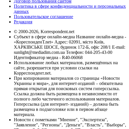
Договор пользования сайтом
Политика в сфере конфиденциальности и персональных
данных
Пользовательское соглашение
Редакция
© 2000-2026, Korrespondent.net
Субъект в сфере онлайн-медиа Название онлайн-медиа -
«КореспонденТ.net» Адрес: 02091, місто Київ,
ХАРКІВСЬКЕ ШОСЕ, будинок 172-Б, офіс 208/1 E-mail:
sunlight@mediadim.com.ua
Телефон: 044-205-43-00
Идентификатор медиа - R40-06068
Использование любых материалов, размещённых на
сайте, разрешается при условии ссылки на
Корреспондент.net.
При копировании материалов со страницы «Новости
Украины и мира», для интернет-изданий – обязательна
прямая открытая для поисковых систем гиперссылка.
Ссылка должна быть размещена в независимости от
полного либо частичного использования материалов.
Гиперссылка (для интернет- изданий) – должна быть
размещена в подзаголовке или в первом абзаце
материала.
Новости с пометками "Мнение", "Экспертиза",
"Заявление", "Регионы", "Деньги", "Власть", "Выборы",