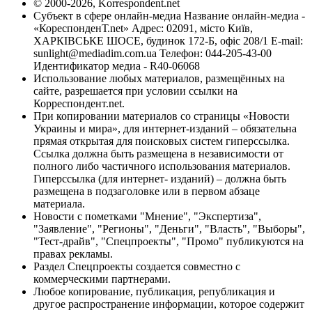
© 2000-2026, Korrespondent.net
Субъект в сфере онлайн-медиа Название онлайн-медиа -
«КореспонденТ.net» Адрес: 02091, місто Київ,
ХАРКІВСЬКЕ ШОСЕ, будинок 172-Б, офіс 208/1 E-mail:
sunlight@mediadim.com.ua
Телефон: 044-205-43-00
Идентификатор медиа - R40-06068
Использование любых материалов, размещённых на
сайте, разрешается при условии ссылки на
Корреспондент.net.
При копировании материалов со страницы «Новости
Украины и мира», для интернет-изданий – обязательна
прямая открытая для поисковых систем гиперссылка.
Ссылка должна быть размещена в независимости от
полного либо частичного использования материалов.
Гиперссылка (для интернет- изданий) – должна быть
размещена в подзаголовке или в первом абзаце
материала.
Новости с пометками "Мнение", "Экспертиза",
"Заявление", "Регионы", "Деньги", "Власть", "Выборы",
"Тест-драйв", "Спецпроекты", "Промо" публикуются на
правах рекламы.
Раздел Спецпроекты создается совместно с
коммерческими партнерами.
Любое копирование, публикация, републикация и
другое распространение информации, которое содержит