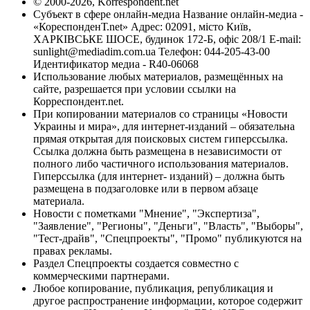
© 2000-2026, Korrespondent.net
Субъект в сфере онлайн-медиа Название онлайн-медиа -
«КореспонденТ.net» Адрес: 02091, місто Київ,
ХАРКІВСЬКЕ ШОСЕ, будинок 172-Б, офіс 208/1 E-mail:
sunlight@mediadim.com.ua
Телефон: 044-205-43-00
Идентификатор медиа - R40-06068
Использование любых материалов, размещённых на
сайте, разрешается при условии ссылки на
Корреспондент.net.
При копировании материалов со страницы «Новости
Украины и мира», для интернет-изданий – обязательна
прямая открытая для поисковых систем гиперссылка.
Ссылка должна быть размещена в независимости от
полного либо частичного использования материалов.
Гиперссылка (для интернет- изданий) – должна быть
размещена в подзаголовке или в первом абзаце
материала.
Новости с пометками "Мнение", "Экспертиза",
"Заявление", "Регионы", "Деньги", "Власть", "Выборы",
"Тест-драйв", "Спецпроекты", "Промо" публикуются на
правах рекламы.
Раздел Спецпроекты создается совместно с
коммерческими партнерами.
Любое копирование, публикация, републикация и
другое распространение информации, которое содержит