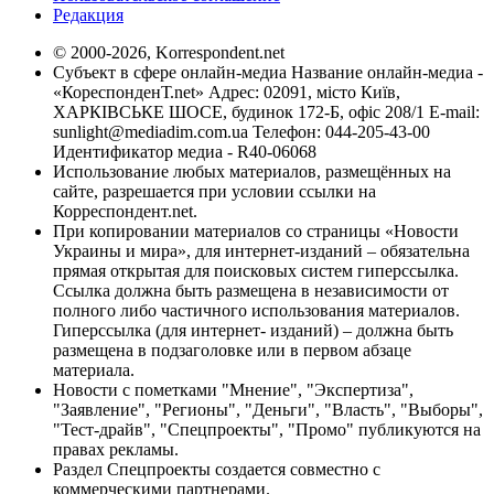
Редакция
© 2000-2026, Korrespondent.net
Субъект в сфере онлайн-медиа Название онлайн-медиа -
«КореспонденТ.net» Адрес: 02091, місто Київ,
ХАРКІВСЬКЕ ШОСЕ, будинок 172-Б, офіс 208/1 E-mail:
sunlight@mediadim.com.ua
Телефон: 044-205-43-00
Идентификатор медиа - R40-06068
Использование любых материалов, размещённых на
сайте, разрешается при условии ссылки на
Корреспондент.net.
При копировании материалов со страницы «Новости
Украины и мира», для интернет-изданий – обязательна
прямая открытая для поисковых систем гиперссылка.
Ссылка должна быть размещена в независимости от
полного либо частичного использования материалов.
Гиперссылка (для интернет- изданий) – должна быть
размещена в подзаголовке или в первом абзаце
материала.
Новости с пометками "Мнение", "Экспертиза",
"Заявление", "Регионы", "Деньги", "Власть", "Выборы",
"Тест-драйв", "Спецпроекты", "Промо" публикуются на
правах рекламы.
Раздел Спецпроекты создается совместно с
коммерческими партнерами.