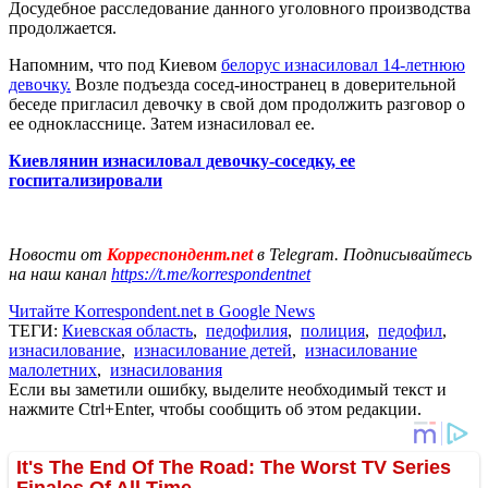
Досудебное расследование данного уголовного производства
продолжается.
Напомним, что под Киевом
белорус изнасиловал 14-летнюю
девочку.
Возле подъезда сосед-иностранец в доверительной
беседе пригласил девочку в свой дом продолжить разговор о
ее однокласснице. Затем изнасиловал ее.
Киевлянин изнасиловал девочку-соседку, ее
госпитализировали
Новости от
Корреспондент.net
в Telegram. Подписывайтесь
на наш канал
https://t.me/korrespondentnet
Читайте Korrespondent.net в Google News
ТЕГИ:
Киевская область
,
педофилия
,
полиция
,
педофил
,
изнасилование
,
изнасилование детей
,
изнасилование
малолетних
,
изнасилования
Если вы заметили ошибку, выделите необходимый текст и
нажмите Ctrl+Enter, чтобы сообщить об этом редакции.