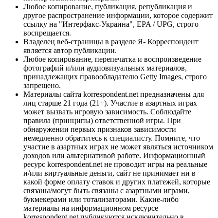
Любое копирование, публикация, републикация и
другое распространение информации, которое содержит
ссылку на "Интерфакс-Украина", EPA / UPG, строго
воспрещается.
Владелец веб-страницы в разделе Я- Корреспондент
является автор публикации.
Любое копирование, перепечатка и воспроизведение
фотографий и/или аудиовизуальных материалов,
принадлежащих правообладателю Getty Images, строго
запрещено.
Материалы сайта korrespondent.net предназначены для
лиц старше 21 года (21+). Участие в азартных играх
может вызвать игровую зависимость. Соблюдайте
правила (принципы) ответственной игры. При
обнаружении первых признаков зависимости
немедленно обратитесь к специалисту. Помните, что
участие в азартных играх не может являться источником
доходов или альтернативой работе. Информационный
ресурс korrespondent.net не проводит игры на реальные
и/или виртуальные деньги, сайт не принимает ни в
какой форме оплату ставок и других платежей, которые
связаны/могут быть связаны с азартными играми,
букмекерами или тотализаторами. Какие-либо
материалы на информационном ресурсе
korrespondent.net публикуются исключительно в