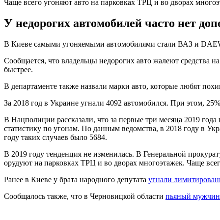
Чаще всего угоняют авто на парковках ТРЦ и во дворах много
У недорогих автомобилей часто нет доп
В Киеве самыми угоняемыми автомобилями стали ВАЗ и DAEW
Сообщается, что владельцы недорогих авто жалеют средства н
быстрее.
В департаменте также назвали марки авто, которые любят по
За 2018 год в Украине угнали 4092 автомобился. При этом, 25
В Нацполиции рассказали, что за первые три месяца 2019 года
статистику по угонам. По данным ведомства, в 2018 году в Ук
году таких случаев было 5684.
В 2019 году тенденция не изменилась. В Генеральной прокурат
орудуют на парковках ТРЦ и во дворах многоэтажек. Чаще все
Ранее в Киеве у брата народного депутата
угнали лимитирова
Сообщалось также, что в Черновицкой области
пьяный мужчина