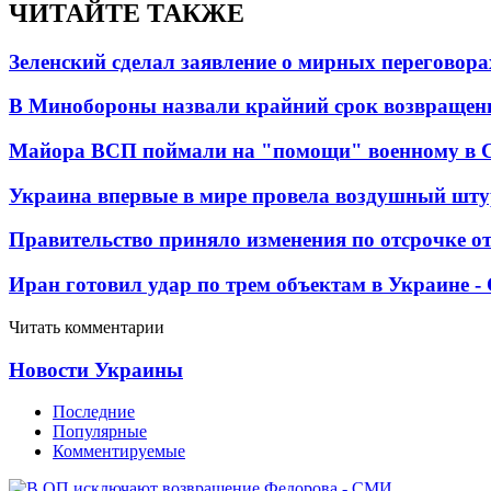
ЧИТАЙТЕ ТАКЖЕ
Зеленский сделал заявление о мирных переговора
В Минобороны назвали крайний срок возвращен
Майора ВСП поймали на "помощи" военному в
Украина впервые в мире провела воздушный шту
Правительство приняло изменения по отсрочке о
Иран готовил удар по трем объектам в Украине 
Читать комментарии
Новости Украины
Последние
Популярные
Комментируемые