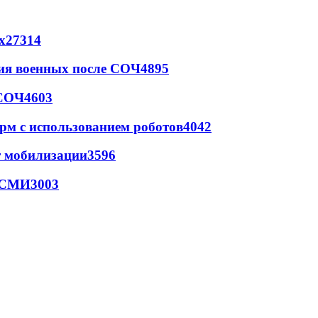
х
27314
ия военных после СОЧ
4895
 СОЧ
4603
рм с использованием роботов
4042
т мобилизации
3596
- СМИ
3003