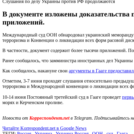
Слушания по делу Украины против РФ продолжаются
В документе изложены доказательства 
приложений.
Международный суд ООН обнародовал украинский меморандум
терроризма и Конвенции о ликвидации всех форм расовой дис
В частности, документ содержит более тысячи приложений. По
Ранее сообщалось, что замминистра иностранных дел Украины
Как сообщалось, накануне свои
аргументы в Гааге предоставил
Отметим, 3-7 июня проходят слушания относительно предыду
терроризма и Международной конвенции о ликвидации всех ф
10-14 июня Постоянный третейский суд в Гааге проведет
первы
морях и Керченском проливе.
Новости от
Корреспондент.net
в Telegram. Подписывайтесь н
Читайте Korrespondent.net в Google News
ТЕГИ:
Россия
,
Украина
,
Украина-Россия
,
ООН
,
суд
,
Гаага