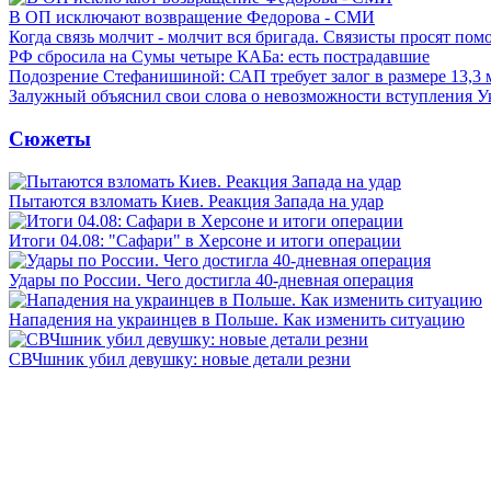
В ОП исключают возвращение Федорова - СМИ
Когда связь молчит - молчит вся бригада. Связисты просят по
РФ сбросила на Сумы четыре КАБа: есть пострадавшие
Подозрение Стефанишиной: САП требует залог в размере 13,3 
Залужный объяснил свои слова о невозможности вступления 
Сюжеты
Пытаются взломать Киев. Реакция Запада на удар
Итоги 04.08: "Сафари" в Херсоне и итоги операции
Удары по России. Чего достигла 40-дневная операция
Нападения на украинцев в Польше. Как изменить ситуацию
СВЧшник убил девушку: новые детали резни