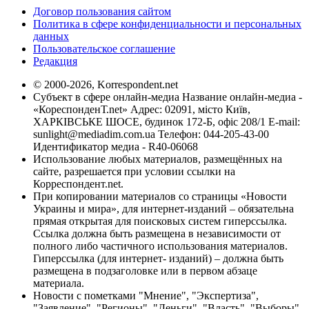
Договор пользования сайтом
Политика в сфере конфиденциальности и персональных
данных
Пользовательское соглашение
Редакция
© 2000-2026, Korrespondent.net
Субъект в сфере онлайн-медиа Название онлайн-медиа -
«КореспонденТ.net» Адрес: 02091, місто Київ,
ХАРКІВСЬКЕ ШОСЕ, будинок 172-Б, офіс 208/1 E-mail:
sunlight@mediadim.com.ua
Телефон: 044-205-43-00
Идентификатор медиа - R40-06068
Использование любых материалов, размещённых на
сайте, разрешается при условии ссылки на
Корреспондент.net.
При копировании материалов со страницы «Новости
Украины и мира», для интернет-изданий – обязательна
прямая открытая для поисковых систем гиперссылка.
Ссылка должна быть размещена в независимости от
полного либо частичного использования материалов.
Гиперссылка (для интернет- изданий) – должна быть
размещена в подзаголовке или в первом абзаце
материала.
Новости с пометками "Мнение", "Экспертиза",
"Заявление", "Регионы", "Деньги", "Власть", "Выборы",