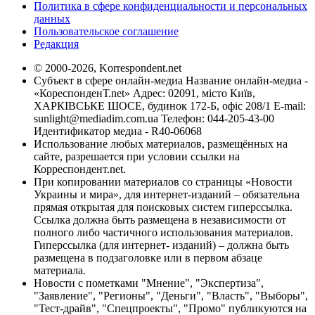
Политика в сфере конфиденциальности и персональных
данных
Пользовательское соглашение
Редакция
© 2000-2026, Korrespondent.net
Субъект в сфере онлайн-медиа Название онлайн-медиа -
«КореспонденТ.net» Адрес: 02091, місто Київ,
ХАРКІВСЬКЕ ШОСЕ, будинок 172-Б, офіс 208/1 E-mail:
sunlight@mediadim.com.ua
Телефон: 044-205-43-00
Идентификатор медиа - R40-06068
Использование любых материалов, размещённых на
сайте, разрешается при условии ссылки на
Корреспондент.net.
При копировании материалов со страницы «Новости
Украины и мира», для интернет-изданий – обязательна
прямая открытая для поисковых систем гиперссылка.
Ссылка должна быть размещена в независимости от
полного либо частичного использования материалов.
Гиперссылка (для интернет- изданий) – должна быть
размещена в подзаголовке или в первом абзаце
материала.
Новости с пометками "Мнение", "Экспертиза",
"Заявление", "Регионы", "Деньги", "Власть", "Выборы",
"Тест-драйв", "Спецпроекты", "Промо" публикуются на