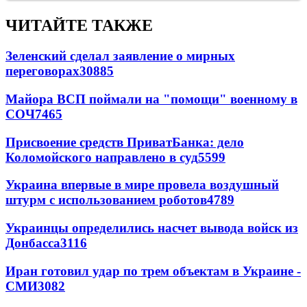
ЧИТАЙТЕ ТАКЖЕ
Зеленский сделал заявление о мирных
переговорах
30885
Майора ВСП поймали на "помощи" военному в
СОЧ
7465
Присвоение средств ПриватБанка: дело
Коломойского направлено в суд
5599
Украина впервые в мире провела воздушный
штурм с использованием роботов
4789
Украинцы определились насчет вывода войск из
Донбасса
3116
Иран готовил удар по трем объектам в Украине -
СМИ
3082