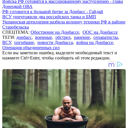
Войска РФ готовятся к массированному наступлению - глава
Донецкой ОВА
РФ готовится к большой битве за Донбасс - Гайдай
ВСУ уничтожили два российских танка и БМП
Украинская артиллерия разбила колонну техники РФ в районе
Старобельска
СПЕЦТЕМА:
Обострение на Донбассе
,
ООС на Донбассе
ТЕГИ:
донбасс
,
военные
,
обстрел
,
ранение
,
сепаратисты
,
ВСУ
,
погибшие
,
новости Донбасса
,
война на Донбассе
,
Операция объединенных сил
Если вы заметили ошибку, выделите необходимый текст и
нажмите Ctrl+Enter, чтобы сообщить об этом редакции.