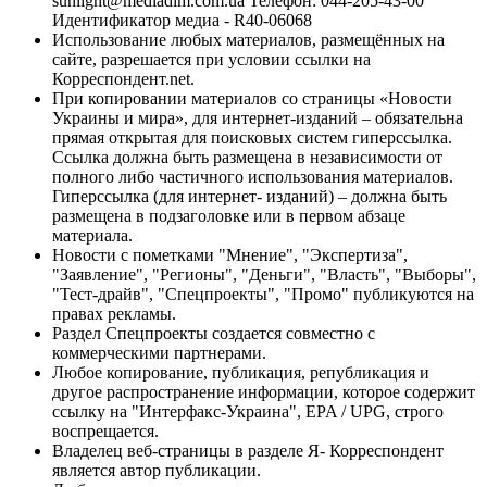
sunlight@mediadim.com.ua
Телефон: 044-205-43-00
Идентификатор медиа - R40-06068
Использование любых материалов, размещённых на
сайте, разрешается при условии ссылки на
Корреспондент.net.
При копировании материалов со страницы «Новости
Украины и мира», для интернет-изданий – обязательна
прямая открытая для поисковых систем гиперссылка.
Ссылка должна быть размещена в независимости от
полного либо частичного использования материалов.
Гиперссылка (для интернет- изданий) – должна быть
размещена в подзаголовке или в первом абзаце
материала.
Новости с пометками "Мнение", "Экспертиза",
"Заявление", "Регионы", "Деньги", "Власть", "Выборы",
"Тест-драйв", "Спецпроекты", "Промо" публикуются на
правах рекламы.
Раздел Спецпроекты создается совместно с
коммерческими партнерами.
Любое копирование, публикация, републикация и
другое распространение информации, которое содержит
ссылку на "Интерфакс-Украина", EPA / UPG, строго
воспрещается.
Владелец веб-страницы в разделе Я- Корреспондент
является автор публикации.