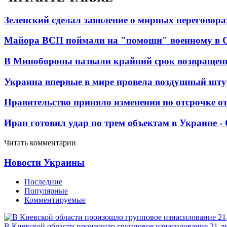
Зеленский сделал заявление о мирных переговора
Майора ВСП поймали на "помощи" военному в
В Минобороны назвали крайний срок возвращен
Украина впервые в мире провела воздушный шту
Правительство приняло изменения по отсрочке о
Иран готовил удар по трем объектам в Украине 
Читать комментарии
Новости Украины
Последние
Популярные
Комментируемые
В Киевской области произошло групповое изнасилование 21-л