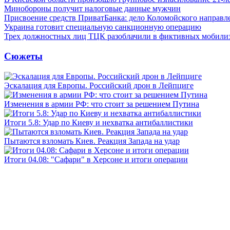
Минобороны получит налоговые данные мужчин
Присвоение средств ПриватБанка: дело Коломойского направле
Украина готовит специальную санкционную операцию
Трех должностных лиц ТЦК разоблачили в фиктивных мобили
Сюжеты
Эскалация для Европы. Российский дрон в Лейпциге
Изменения в армии РФ: что стоит за решением Путина
Итоги 5.8: Удар по Киеву и нехватка антибаллистики
Пытаются взломать Киев. Реакция Запада на удар
Итоги 04.08: "Сафари" в Херсоне и итоги операции