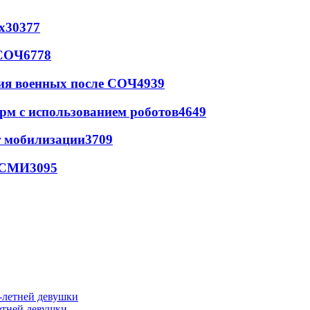
х
30377
 СОЧ
6778
ия военных после СОЧ
4939
рм с использованием роботов
4649
т мобилизации
3709
- СМИ
3095
етней девушки