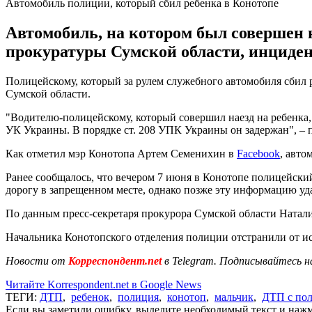
Автомобиль полиции, который сбил ребенка в Конотопе
Автомобиль, на котором был совершен 
прокуратуры Сумской области, инциден
Полицейскому, который за рулем служебного автомобиля сбил р
Сумской области.
"Водителю-полицейскому, который совершил наезд на ребенка,
УК Украины. В порядке ст. 208 УПК Украины он задержан", – 
Как отметил мэр Конотопа Артем Семенихин в
Facebook
, авто
Ранее сообщалось, что вечером 7 июня в Конотопе полицейск
дорогу в запрещенном месте, однако позже эту информацию уд
По данным пресс-секретаря прокурора Сумской области Натали
Начальника Конотопского отделения полиции отстранили от и
Новости от
Корреспондент.net
в Telegram. Подписывайтесь н
Читайте Korrespondent.net в Google News
ТЕГИ:
ДТП
,
ребенок
,
полиция
,
конотоп
,
мальчик
,
ДТП с по
Если вы заметили ошибку, выделите необходимый текст и нажми