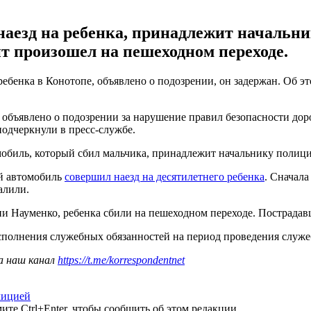
наезд на ребенка, принадлежит начальн
т произошел на пешеходном переходе.
ебенка в Конотопе, объявлено о подозрении, он задержан. Об э
 объявлено о подозрении за нарушение правил безопасности дор
подчеркнули в пресс-службе.
мобиль, который сбил мальчика, принадлежит начальнику полици
ий автомобиль
совершил наезд на десятилетнего ребенка
. Сначала
алили.
и Науменко, ребенка сбили на пешеходном переходе. Пострадав
сполнения служебных обязанностей на период проведения служе
а наш канал
https://t.me/korrespondentnet
лицией
те Ctrl+Enter, чтобы сообщить об этом редакции.