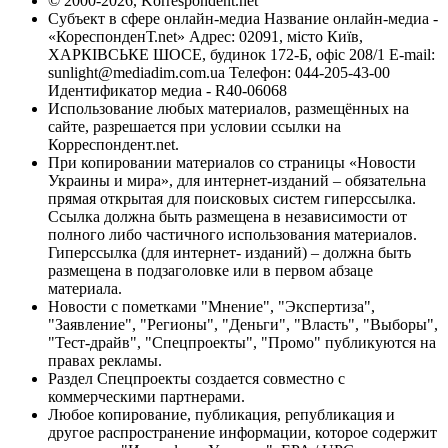
© 2000-2026, Korrespondent.net
Субъект в сфере онлайн-медиа Название онлайн-медиа -
«КореспонденТ.net» Адрес: 02091, місто Київ,
ХАРКІВСЬКЕ ШОСЕ, будинок 172-Б, офіс 208/1 E-mail:
sunlight@mediadim.com.ua
Телефон: 044-205-43-00
Идентификатор медиа - R40-06068
Использование любых материалов, размещённых на
сайте, разрешается при условии ссылки на
Корреспондент.net.
При копировании материалов со страницы «Новости
Украины и мира», для интернет-изданий – обязательна
прямая открытая для поисковых систем гиперссылка.
Ссылка должна быть размещена в независимости от
полного либо частичного использования материалов.
Гиперссылка (для интернет- изданий) – должна быть
размещена в подзаголовке или в первом абзаце
материала.
Новости с пометками "Мнение", "Экспертиза",
"Заявление", "Регионы", "Деньги", "Власть", "Выборы",
"Тест-драйв", "Спецпроекты", "Промо" публикуются на
правах рекламы.
Раздел Спецпроекты создается совместно с
коммерческими партнерами.
Любое копирование, публикация, републикация и
другое распространение информации, которое содержит