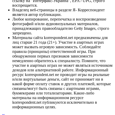
ссылку на "Интерфакс-Украина", EPA / UPG, строго
воспрещается.
Владелец веб-страницы в разделе Я- Корреспондент
является автор публикации.
Любое копирование, перепечатка и воспроизведение
фотографий и/или аудиовизуальных материалов,
принадлежащих правообладателю Getty Images, строго
запрещено.
Материалы сайта korrespondent.net предназначены для
лиц старше 21 года (21+). Участие в азартных играх
может вызвать игровую зависимость. Соблюдайте
правила (принципы) ответственной игры. При
обнаружении первых признаков зависимости
немедленно обратитесь к специалисту. Помните, что
участие в азартных играх не может являться источником
доходов или альтернативой работе. Информационный
ресурс korrespondent.net не проводит игры на реальные
и/или виртуальные деньги, сайт не принимает ни в
какой форме оплату ставок и других платежей, которые
связаны/могут быть связаны с азартными играми,
букмекерами или тотализаторами. Какие-либо
материалы на информационном ресурсе
korrespondent.net публикуются исключительно в
информационных целях.