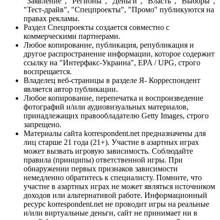
"Заявление", "Регионы", "Деньги", "Власть", "Выборы",
"Тест-драйв", "Спецпроекты", "Промо" публикуются на
правах рекламы.
Раздел Спецпроекты создается совместно с
коммерческими партнерами.
Любое копирование, публикация, републикация и
другое распространение информации, которое содержит
ссылку на "Интерфакс-Украина", EPA / UPG, строго
воспрещается.
Владелец веб-страницы в разделе Я- Корреспондент
является автор публикации.
Любое копирование, перепечатка и воспроизведение
фотографий и/или аудиовизуальных материалов,
принадлежащих правообладателю Getty Images, строго
запрещено.
Материалы сайта korrespondent.net предназначены для
лиц старше 21 года (21+). Участие в азартных играх
может вызвать игровую зависимость. Соблюдайте
правила (принципы) ответственной игры. При
обнаружении первых признаков зависимости
немедленно обратитесь к специалисту. Помните, что
участие в азартных играх не может являться источником
доходов или альтернативой работе. Информационный
ресурс korrespondent.net не проводит игры на реальные
и/или виртуальные деньги, сайт не принимает ни в