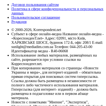
Договор пользования сайтом
Политика в сфере конфиденциальности и персональных
данных
Пользовательское соглашение
Редакция
© 2000-2026, Korrespondent.net
Субъект в сфере онлайн-медиа Название онлайн-медиа -
«КореспонденТ.net» Адрес: 02091, місто Київ,
ХАРКІВСЬКЕ ШОСЕ, будинок 172-Б, офіс 208/1 E-mail:
sunlight@mediadim.com.ua
Телефон: 044-205-43-00
Идентификатор медиа - R40-06068
Использование любых материалов, размещённых на
сайте, разрешается при условии ссылки на
Корреспондент.net.
При копировании материалов со страницы «Новости
Украины и мира», для интернет-изданий – обязательна
прямая открытая для поисковых систем гиперссылка.
Ссылка должна быть размещена в независимости от
полного либо частичного использования материалов.
Гиперссылка (для интернет- изданий) – должна быть
размещена в подзаголовке или в первом абзаце
материала.
Новости с пометками "Мнение", "Экспертиза",