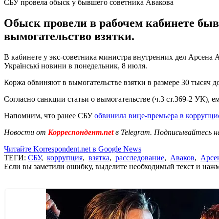
СБУ провела обыск у бывшего советника Авакова
Обыск провели в рабочем кабинете бы
вымогательство взятки.
В кабинете у экс-советника министра внутренних дел Арсена 
Українські новини в понедельник, 8 июля.
Коржа обвиняют в вымогательстве взятки в размере 30 тысяч до
Согласно санкции статьи о вымогательстве (ч.3 ст.369-2 УК), е
Напомним, что ранее СБУ
обвинила вице-премьера в коррупц
Новости от
Корреспондент.net
в Telegram. Подписывайтесь н
Читайте Korrespondent.net в Google News
ТЕГИ:
СБУ
,
коррупция
,
взятка
,
расследование
,
Аваков
,
Арсе
Если вы заметили ошибку, выделите необходимый текст и нажми