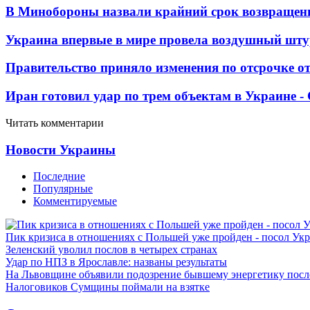
В Минобороны назвали крайний срок возвращен
Украина впервые в мире провела воздушный шту
Правительство приняло изменения по отсрочке о
Иран готовил удар по трем объектам в Украине 
Читать комментарии
Новости Украины
Последние
Популярные
Комментируемые
Пик кризиса в отношениях с Польшей уже пройден - посол Ук
Зеленский уволил послов в четырех странах
Удар по НПЗ в Ярославле: названы результаты
На Львовщине объявили подозрение бывшему энергетику посл
Налоговиков Сумщины поймали на взятке