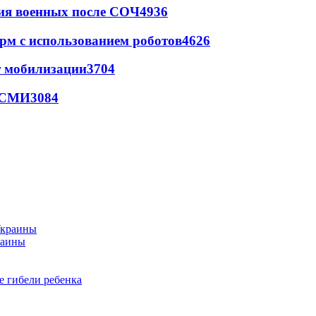
ия военных после СОЧ
4936
рм с использованием роботов
4626
т мобилизации
3704
- СМИ
3084
раины
е гибели ребенка