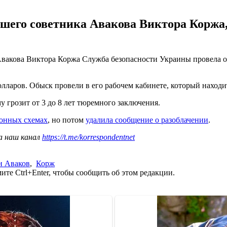
вшего советника Авакова Виктора Корж
Авакова Виктора Коржа Служба безопасности Украины провела о
лларов. Обыск провели в его рабочем кабинете, который находит
му грозит от 3 до 8 лет тюремного заключения.
ионных схемах
, но потом
удалила сообщение о разоблачении
.
а наш канал
https://t.me/korrespondentnet
н Аваков
,
Корж
те Ctrl+Enter, чтобы сообщить об этом редакции.