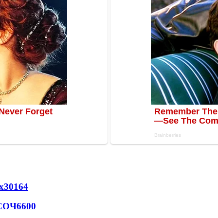
х
30164
 СОЧ
6600