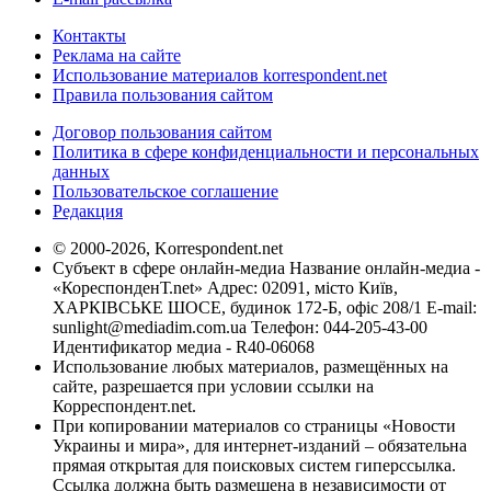
Контакты
Реклама на сайте
Использование материалов korrespondent.net
Правила пользования сайтом
Договор пользования сайтом
Политика в сфере конфиденциальности и персональных
данных
Пользовательское соглашение
Редакция
© 2000-2026, Korrespondent.net
Субъект в сфере онлайн-медиа Название онлайн-медиа -
«КореспонденТ.net» Адрес: 02091, місто Київ,
ХАРКІВСЬКЕ ШОСЕ, будинок 172-Б, офіс 208/1 E-mail:
sunlight@mediadim.com.ua
Телефон: 044-205-43-00
Идентификатор медиа - R40-06068
Использование любых материалов, размещённых на
сайте, разрешается при условии ссылки на
Корреспондент.net.
При копировании материалов со страницы «Новости
Украины и мира», для интернет-изданий – обязательна
прямая открытая для поисковых систем гиперссылка.
Ссылка должна быть размещена в независимости от