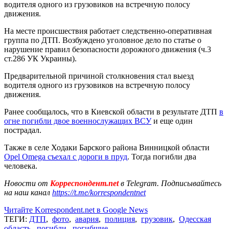
водителя одного из грузовиков на встречную полосу
движения.
На месте происшествия работает следственно-оперативная
группа по ДТП. Возбуждено уголовное дело по статье о
нарушение правил безопасности дорожного движения (ч.3
ст.286 УК Украины).
Предварительной причиной столкновения стал выезд
водителя одного из грузовиков на встречную полосу
движения.
Ранее сообщалось, что в Киевской области в результате ДТП
в
огне погибли двое военнослужащих ВСУ
и еще один
пострадал.
Также в селе Ходаки Барского района Винницкой области
Opel Omega съехал с дороги в пруд
. Тогда погибли два
человека.
Новости от
Корреспондент.net
в Telegram. Подписывайтесь
на наш канал
https://t.me/korrespondentnet
Читайте Korrespondent.net в Google News
ТЕГИ:
ДТП
,
фото
,
авария
,
полиция
,
грузовик
,
Одесская
область
,
погибли
,
погибшие