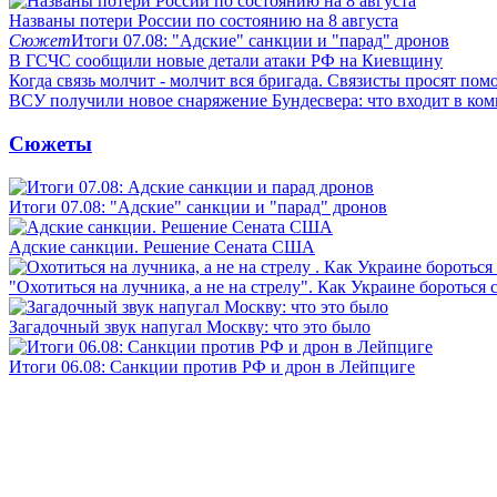
Названы потери России по состоянию на 8 августа
Сюжет
Итоги 07.08: "Адские" санкции и "парад" дронов
В ГСЧС сообщили новые детали атаки РФ на Киевщину
Когда связь молчит - молчит вся бригада. Связисты просят по
ВСУ получили новое снаряжение Бундесвера: что входит в ком
Сюжеты
Итоги 07.08: "Адские" санкции и "парад" дронов
Адские санкции. Решение Сената США
"Охотиться на лучника, а не на стрелу". Как Украине бороться 
Загадочный звук напугал Москву: что это было
Итоги 06.08: Санкции против РФ и дрон в Лейпциге