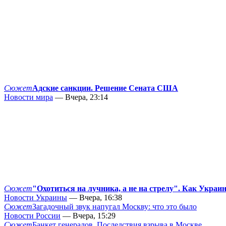
Сюжет
Адские санкции. Решение Сената США
Новости мира
— Вчера, 23:14
Сюжет
"Охотиться на лучника, а не на стрелу". Как Украи
Новости Украины
— Вчера, 16:38
Сюжет
Загадочный звук напугал Москву: что это было
Новости России
— Вчера, 15:29
Сюжет
Банкет генералов. Последствия взрыва в Москве