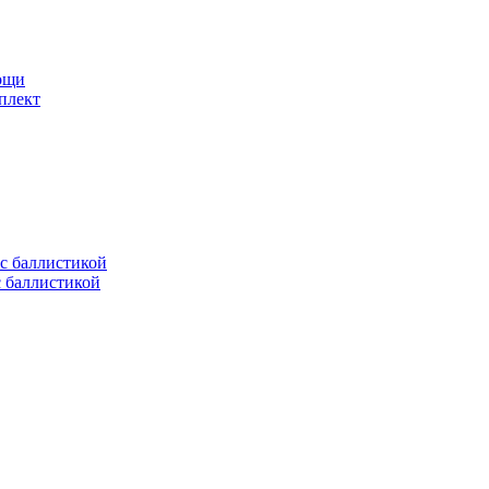
мощи
плект
с баллистикой