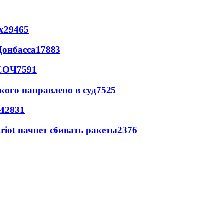
х
29465
Донбасса
17883
 СОЧ
7591
кого направлено в суд
7525
И
2831
triot начнет сбивать ракеты
2376