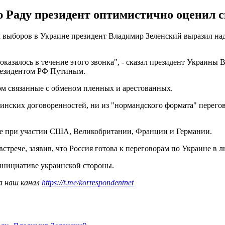
ю Раду президент оптимистично оценил 
х выборов в Украине президент Владимир Зеленский выразил н
оказалось в течение этого звонка", - сказал президент Украины
президентом РФ Путиным.
ом связанные с обменом пленных и арестованных.
минских договоренностей, ни из "нормандского формата" перего
 при участии США, Великобритании, Франции и Германии.
встрече, заявив, что Россия готова к переговорам по Украине в 
инициативе украинской стороны.
а наш канал
https://t.me/korrespondentnet