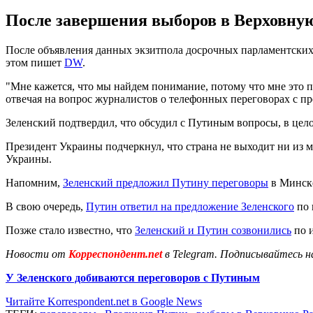
После завершения выборов в Верховну
После объявления данных экзитпола досрочных парламентски
этом пишет
DW
.
"Мне кажется, что мы найдем понимание, потому что мне это п
отвечая на вопрос журналистов о телефонных переговорах с 
Зеленский подтвердил, что обсудил с Путиным вопросы, в цел
Президент Украины подчеркнул, что страна не выходит ни из 
Украины.
Напомним,
Зеленский предложил Путину переговоры
в Минске
В свою очередь,
Путин ответил на предложение Зеленского
по 
Позже стало известно, что
Зеленский и Путин созвонились
по 
Новости от
Корреспондент.net
в Telegram. Подписывайтесь н
У Зеленского добиваются переговоров с Путиным
Читайте Korrespondent.net в Google News