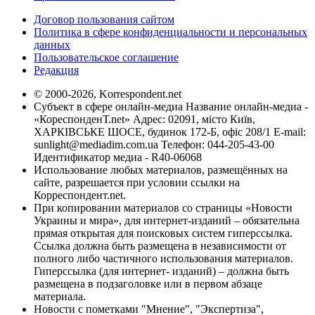
Договор пользования сайтом
Политика в сфере конфиденциальности и персональных
данных
Пользовательское соглашение
Редакция
© 2000-2026, Korrespondent.net
Субъект в сфере онлайн-медиа Название онлайн-медиа -
«КореспонденТ.net» Адрес: 02091, місто Київ,
ХАРКІВСЬКЕ ШОСЕ, будинок 172-Б, офіс 208/1 E-mail:
sunlight@mediadim.com.ua
Телефон: 044-205-43-00
Идентификатор медиа - R40-06068
Использование любых материалов, размещённых на
сайте, разрешается при условии ссылки на
Корреспондент.net.
При копировании материалов со страницы «Новости
Украины и мира», для интернет-изданий – обязательна
прямая открытая для поисковых систем гиперссылка.
Ссылка должна быть размещена в независимости от
полного либо частичного использования материалов.
Гиперссылка (для интернет- изданий) – должна быть
размещена в подзаголовке или в первом абзаце
материала.
Новости с пометками "Мнение", "Экспертиза",