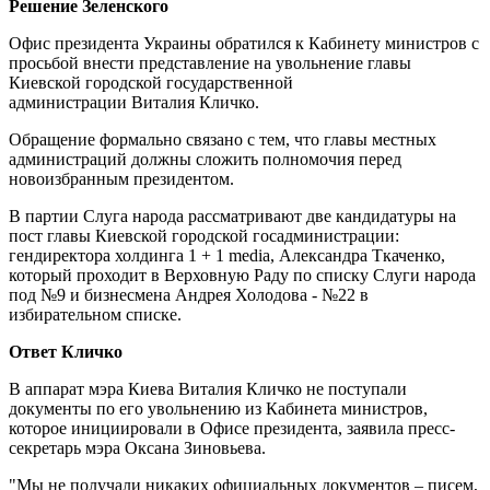
Решение Зеленского
Офис президента Украины обратился к Кабинету министров с
просьбой внести представление на увольнение главы
Киевской городской государственной
администрации Виталия Кличко.
Обращение формально связано с тем, что главы местных
администраций должны сложить полномочия перед
новоизбранным президентом.
В партии Слуга народа рассматривают две кандидатуры на
пост главы Киевской городской госадминистрации:
гендиректора холдинга 1 + 1 media, Александра Ткаченко,
который проходит в Верховную Раду по списку Слуги народа
под №9 и бизнесмена Андрея Холодова - №22 в
избирательном списке.
Ответ Кличко
В аппарат мэра Киева Виталия Кличко не поступали
документы по его увольнению из Кабинета министров,
которое инициировали в Офисе президента, заявила пресс-
секретарь мэра Оксана Зиновьева.
"Мы не получали никаких официальных документов – писем,