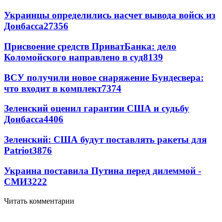
Украинцы определились насчет вывода войск из
Донбасса
27356
Присвоение средств ПриватБанка: дело
Коломойского направлено в суд
8139
ВСУ получили новое снаряжение Бундесвера:
что входит в комплект
7374
Зеленский оценил гарантии США и судьбу
Донбасса
4406
Зеленский: США будут поставлять ракеты для
Patriot
3876
Украина поставила Путина перед дилеммой -
СМИ
3222
Читать комментарии