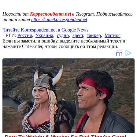
Новости от
Корреспондент.net
в Telegram. Подписывайтесь
на наш канал
https://t.me/korrespondentnet
Читайте Korrespondent.net в Google News
ТЕГИ:
Россия
,
Украина
,
судно
,
арест
,
танкер
,
Матиос
Если вы заметили ошибку, выделите необходимый текст и
нажмите Ctrl+Enter, чтобы сообщить об этом редакции.