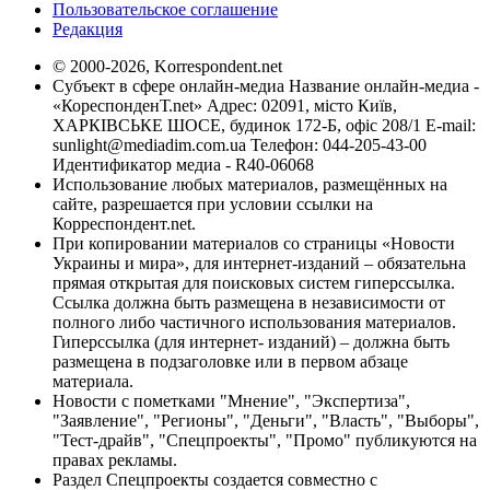
Пользовательское соглашение
Редакция
© 2000-2026, Korrespondent.net
Субъект в сфере онлайн-медиа Название онлайн-медиа -
«КореспонденТ.net» Адрес: 02091, місто Київ,
ХАРКІВСЬКЕ ШОСЕ, будинок 172-Б, офіс 208/1 E-mail:
sunlight@mediadim.com.ua
Телефон: 044-205-43-00
Идентификатор медиа - R40-06068
Использование любых материалов, размещённых на
сайте, разрешается при условии ссылки на
Корреспондент.net.
При копировании материалов со страницы «Новости
Украины и мира», для интернет-изданий – обязательна
прямая открытая для поисковых систем гиперссылка.
Ссылка должна быть размещена в независимости от
полного либо частичного использования материалов.
Гиперссылка (для интернет- изданий) – должна быть
размещена в подзаголовке или в первом абзаце
материала.
Новости с пометками "Мнение", "Экспертиза",
"Заявление", "Регионы", "Деньги", "Власть", "Выборы",
"Тест-драйв", "Спецпроекты", "Промо" публикуются на
правах рекламы.
Раздел Спецпроекты создается совместно с