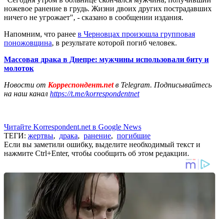
ножевое ранение в грудь. Жизни двоих других пострадавших
ничего не угрожает", - сказано в сообщении издания.
Напомним, что ранее
в Черновцах произошла групповая
поножовщина
, в результате которой погиб человек.
Массовая драка в Днепре: мужчины использовали биту и
молоток
Новости от
Корреспондент.net
в Telegram. Подписывайтесь
на наш канал
https://t.me/korrespondentnet
Читайте Korrespondent.net в Google News
ТЕГИ:
жертвы
,
драка
,
ранение
,
погибшие
Если вы заметили ошибку, выделите необходимый текст и
нажмите Ctrl+Enter, чтобы сообщить об этом редакции.