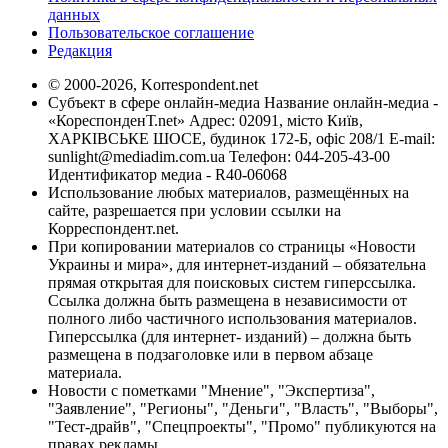
данных
Пользовательское соглашение
Редакция
© 2000-2026, Korrespondent.net
Субъект в сфере онлайн-медиа Название онлайн-медиа -
«КореспонденТ.net» Адрес: 02091, місто Київ,
ХАРКІВСЬКЕ ШОСЕ, будинок 172-Б, офіс 208/1 E-mail:
sunlight@mediadim.com.ua
Телефон: 044-205-43-00
Идентификатор медиа - R40-06068
Использование любых материалов, размещённых на
сайте, разрешается при условии ссылки на
Корреспондент.net.
При копировании материалов со страницы «Новости
Украины и мира», для интернет-изданий – обязательна
прямая открытая для поисковых систем гиперссылка.
Ссылка должна быть размещена в независимости от
полного либо частичного использования материалов.
Гиперссылка (для интернет- изданий) – должна быть
размещена в подзаголовке или в первом абзаце
материала.
Новости с пометками "Мнение", "Экспертиза",
"Заявление", "Регионы", "Деньги", "Власть", "Выборы",
"Тест-драйв", "Спецпроекты", "Промо" публикуются на
правах рекламы.