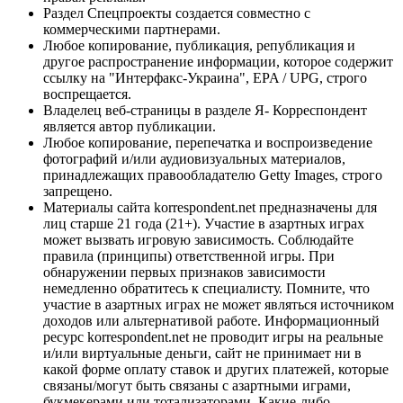
Раздел Спецпроекты создается совместно с
коммерческими партнерами.
Любое копирование, публикация, републикация и
другое распространение информации, которое содержит
ссылку на "Интерфакс-Украина", EPA / UPG, строго
воспрещается.
Владелец веб-страницы в разделе Я- Корреспондент
является автор публикации.
Любое копирование, перепечатка и воспроизведение
фотографий и/или аудиовизуальных материалов,
принадлежащих правообладателю Getty Images, строго
запрещено.
Материалы сайта korrespondent.net предназначены для
лиц старше 21 года (21+). Участие в азартных играх
может вызвать игровую зависимость. Соблюдайте
правила (принципы) ответственной игры. При
обнаружении первых признаков зависимости
немедленно обратитесь к специалисту. Помните, что
участие в азартных играх не может являться источником
доходов или альтернативой работе. Информационный
ресурс korrespondent.net не проводит игры на реальные
и/или виртуальные деньги, сайт не принимает ни в
какой форме оплату ставок и других платежей, которые
связаны/могут быть связаны с азартными играми,
букмекерами или тотализаторами. Какие-либо