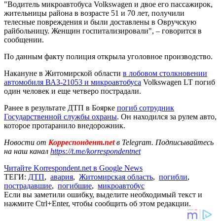
"Водитель микроавтобуса Volkswagen и двое его пассажирок,
жительницы района в возрасте 51 и 70 лет, получили
телесные повреждения и были доставлены в Овручскую
райбольницу. Женщин госпитализировали", – говорится в
сообщении.
По данным факту полиция открыла уголовное производство.
Накануне в Житомирской области
в лобовом столкновении
автомобиля ВАЗ-21053 и микроавтобуса
Volkswagen LT погиб
один человек и еще четверо пострадали.
Ранее в результате ДТП в Боярке
погиб сотрудник
Государственной службы охраны
. Он находился за рулем авто,
которое протаранило внедорожник.
Новости от
Корреспондент.net
в Telegram. Подписывайтесь
на наш канал
https://t.me/korrespondentnet
Читайте Korrespondent.net в Google News
ТЕГИ:
ДТП
,
авария
,
Житомирская область
,
погибли
,
пострадавшие
,
погибшие
,
микроавтобус
Если вы заметили ошибку, выделите необходимый текст и
нажмите Ctrl+Enter, чтобы сообщить об этом редакции.