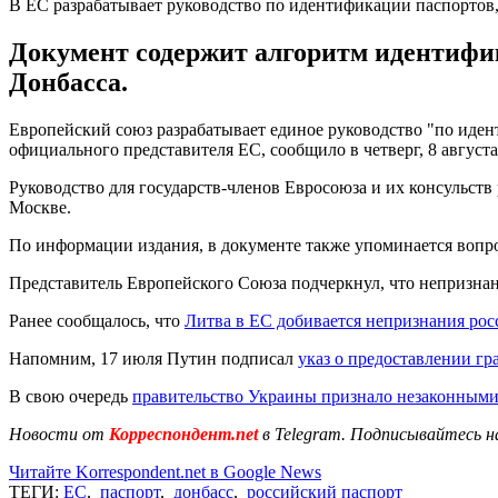
В ЕС разрабатывает руководство по идентификации паспорто
Документ содержит алгоритм идентифи
Донбасса.
Европейский союз разрабатывает единое руководство "по иде
официального представителя ЕС, сообщило в четверг, 8 август
Руководство для государств-членов Евросоюза и их консульст
Москве.
По информации издания, в документе также упоминается вопро
Представитель Европейского Союза подчеркнул, что непризнан
Ранее сообщалось, что
Литва в ЕС добивается непризнания ро
Напомним, 17 июля Путин подписал
указ о предоставлении г
В свою очередь
правительство Украины признало незаконными
Новости от
Корреспондент.net
в Telegram. Подписывайтесь н
Читайте Korrespondent.net в Google News
ТЕГИ:
ЕС
,
паспорт
,
донбасс
,
российский паспорт