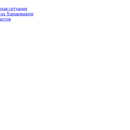
охая ситуация
 на Харьковщине
истов