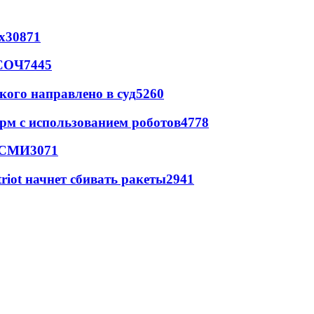
х
30871
 СОЧ
7445
кого направлено в суд
5260
рм с использованием роботов
4778
- СМИ
3071
triot начнет сбивать ракеты
2941