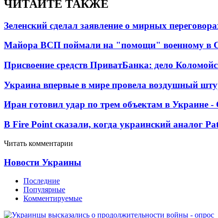
ЧИТАЙТЕ ТАКЖЕ
Зеленский сделал заявление о мирных переговора
Майора ВСП поймали на "помощи" военному в
Присвоение средств ПриватБанка: дело Коломойс
Украина впервые в мире провела воздушный шту
Иран готовил удар по трем объектам в Украине 
В Fire Point сказали, когда украинский аналог Pa
Читать комментарии
Новости Украины
Последние
Популярные
Комментируемые