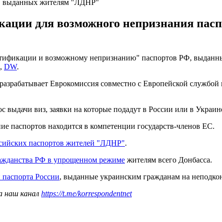
в, выданных жителям "ЛДНР"
кации для возможного непризнания пас
нтификации и возможному непризнанию" паспортов РФ, выданны
а,
DW
.
в разрабатывает Еврокомиссия совместно с Европейской службой
с выдачи виз, заявки на которые подадут в России или в Украи
ие паспортов находится в компетенции государств-членов ЕС.
ссийских паспортов жителей "ЛДНР"
.
ражданства РФ в упрощенном режиме
жителям всего Донбасса.
 паспорта России
, выданные украинским гражданам на неподко
а наш канал
https://t.me/korrespondentnet