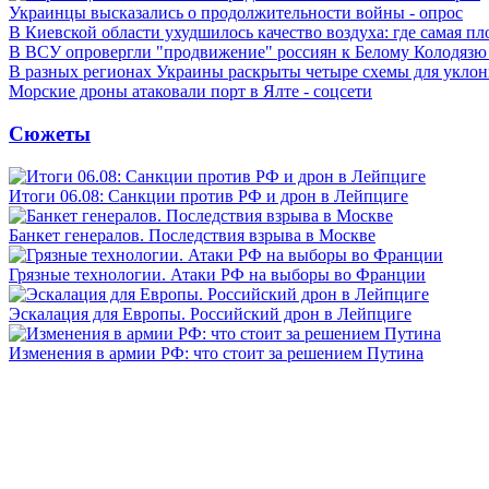
Украинцы высказались о продолжительности войны - опрос
В Киевской области ухудшилось качество воздуха: где самая пл
В ВСУ опровергли "продвижение" россиян к Белому Колодязю
В разных регионах Украины раскрыты четыре схемы для уклон
Морские дроны атаковали порт в Ялте - соцсети
Сюжеты
Итоги 06.08: Санкции против РФ и дрон в Лейпциге
Банкет генералов. Последствия взрыва в Москве
Грязные технологии. Атаки РФ на выборы во Франции
Эскалация для Европы. Российский дрон в Лейпциге
Изменения в армии РФ: что стоит за решением Путина