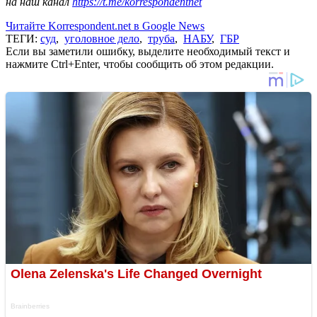
на наш канал
https://t.me/korrespondentnet
Читайте Korrespondent.net в Google News
ТЕГИ:
суд
,
уголовное дело
,
труба
,
НАБУ
,
ГБР
Если вы заметили ошибку, выделите необходимый текст и
нажмите Ctrl+Enter, чтобы сообщить об этом редакции.