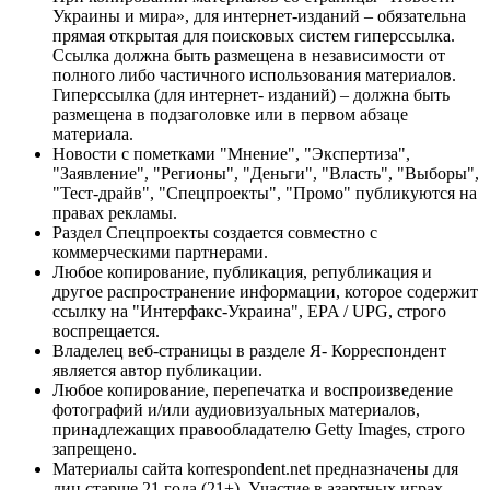
Украины и мира», для интернет-изданий – обязательна
прямая открытая для поисковых систем гиперссылка.
Ссылка должна быть размещена в независимости от
полного либо частичного использования материалов.
Гиперссылка (для интернет- изданий) – должна быть
размещена в подзаголовке или в первом абзаце
материала.
Новости с пометками "Мнение", "Экспертиза",
"Заявление", "Регионы", "Деньги", "Власть", "Выборы",
"Тест-драйв", "Спецпроекты", "Промо" публикуются на
правах рекламы.
Раздел Спецпроекты создается совместно с
коммерческими партнерами.
Любое копирование, публикация, републикация и
другое распространение информации, которое содержит
ссылку на "Интерфакс-Украина", EPA / UPG, строго
воспрещается.
Владелец веб-страницы в разделе Я- Корреспондент
является автор публикации.
Любое копирование, перепечатка и воспроизведение
фотографий и/или аудиовизуальных материалов,
принадлежащих правообладателю Getty Images, строго
запрещено.
Материалы сайта korrespondent.net предназначены для
лиц старше 21 года (21+). Участие в азартных играх