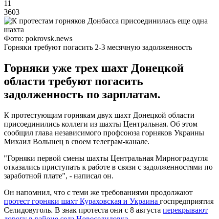
11
3603
Фото: pokrovsk.news
Горняки требуют погасить 2-3 месячную задолженность
Горняки уже трех шахт Донецкой
области требуют погасить
задолженность по зарплатам.
К протестующим горнякам двух шахт Донецкой области
присоединились коллеги из шахты Центральная. Об этом
сообщил глава независимого профсоюза горняков Украины
Михаил Волынец в своем телеграм-канале.
"Горняки первой смены шахты Центральная Мирноградугля
отказались приступать к работе в связи с задолженностями по
заработной плате", - написал он.
Он напомнил, что с теми же требованиями продолжают
протест горняки шахт Кураховская и Украина
госпредприятия
Селидовуголь. В знак протеста они с 8 августа
перекрывают
дорогу в районе села Новоселидовка
.