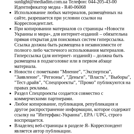
sunlight@mediadim.com.ua
Телефон: 044-205-43-00
Идентификатор медиа - R40-06068
Использование любых материалов, размещённых на
сайте, разрешается при условии ссылки на
Корреспондент.net.
При копировании материалов со страницы «Новости
Украины и мира», для интернет-изданий – обязательна
прямая открытая для поисковых систем гиперссылка.
Ссылка должна быть размещена в независимости от
полного либо частичного использования материалов.
Гиперссылка (для интернет- изданий) – должна быть
размещена в подзаголовке или в первом абзаце
материала.
Новости с пометками "Мнение", "Экспертиза",
"Заявление", "Регионы", "Деньги", "Власть", "Выборы",
"Тест-драйв", "Спецпроекты", "Промо" публикуются на
правах рекламы.
Раздел Спецпроекты создается совместно с
коммерческими партнерами.
Любое копирование, публикация, републикация и
другое распространение информации, которое содержит
ссылку на "Интерфакс-Украина", EPA / UPG, строго
воспрещается.
Владелец веб-страницы в разделе Я- Корреспондент
является автор публикации.