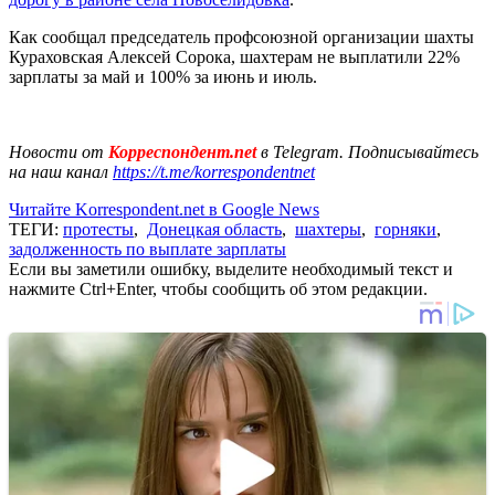
Как сообщал председатель профсоюзной организации шахты
Кураховская Алексей Сорока, шахтерам не выплатили 22%
зарплаты за май и 100% за июнь и июль.
Новости от
Корреспондент.net
в Telegram. Подписывайтесь
на наш канал
https://t.me/korrespondentnet
Читайте Korrespondent.net в Google News
ТЕГИ:
протесты
,
Донецкая область
,
шахтеры
,
горняки
,
задолженность по выплате зарплаты
Если вы заметили ошибку, выделите необходимый текст и
нажмите Ctrl+Enter, чтобы сообщить об этом редакции.