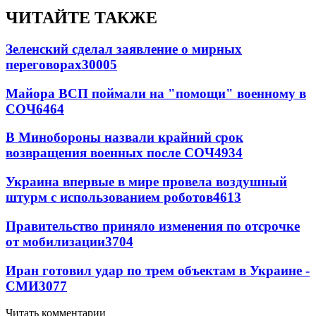
ЧИТАЙТЕ ТАКЖЕ
Зеленский сделал заявление о мирных
переговорах
30005
Майора ВСП поймали на "помощи" военному в
СОЧ
6464
В Минобороны назвали крайний срок
возвращения военных после СОЧ
4934
Украина впервые в мире провела воздушный
штурм с использованием роботов
4613
Правительство приняло изменения по отсрочке
от мобилизации
3704
Иран готовил удар по трем объектам в Украине -
СМИ
3077
Читать комментарии