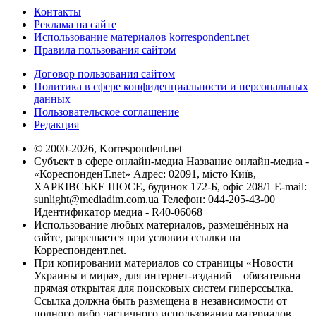
Контакты
Реклама на сайте
Использование материалов korrespondent.net
Правила пользования сайтом
Договор пользования сайтом
Политика в сфере конфиденциальности и персональных
данных
Пользовательское соглашение
Редакция
© 2000-2026, Korrespondent.net
Субъект в сфере онлайн-медиа Название онлайн-медиа -
«КореспонденТ.net» Адрес: 02091, місто Київ,
ХАРКІВСЬКЕ ШОСЕ, будинок 172-Б, офіс 208/1 E-mail:
sunlight@mediadim.com.ua
Телефон: 044-205-43-00
Идентификатор медиа - R40-06068
Использование любых материалов, размещённых на
сайте, разрешается при условии ссылки на
Корреспондент.net.
При копировании материалов со страницы «Новости
Украины и мира», для интернет-изданий – обязательна
прямая открытая для поисковых систем гиперссылка.
Ссылка должна быть размещена в независимости от
полного либо частичного использования материалов.