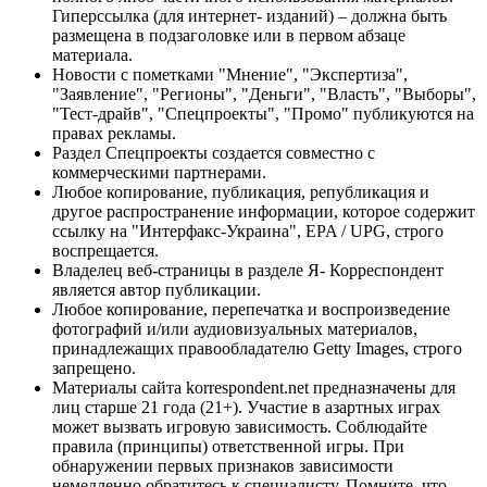
Гиперссылка (для интернет- изданий) – должна быть
размещена в подзаголовке или в первом абзаце
материала.
Новости с пометками "Мнение", "Экспертиза",
"Заявление", "Регионы", "Деньги", "Власть", "Выборы",
"Тест-драйв", "Спецпроекты", "Промо" публикуются на
правах рекламы.
Раздел Спецпроекты создается совместно с
коммерческими партнерами.
Любое копирование, публикация, републикация и
другое распространение информации, которое содержит
ссылку на "Интерфакс-Украина", EPA / UPG, строго
воспрещается.
Владелец веб-страницы в разделе Я- Корреспондент
является автор публикации.
Любое копирование, перепечатка и воспроизведение
фотографий и/или аудиовизуальных материалов,
принадлежащих правообладателю Getty Images, строго
запрещено.
Материалы сайта korrespondent.net предназначены для
лиц старше 21 года (21+). Участие в азартных играх
может вызвать игровую зависимость. Соблюдайте
правила (принципы) ответственной игры. При
обнаружении первых признаков зависимости
немедленно обратитесь к специалисту. Помните, что