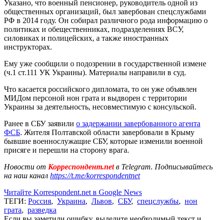
Указано, что военный пенсионер, руководитель одной из
общественных организаций, был завербован спецслужбами
РФ в 2014 году. Он собирал различного рода информацию о
политиках и обещественниках, подразделениях ВСУ,
силовиках и полицейских, а также иностранных
инструкторах.
Ему уже сообщили о подозрении в государственной измене
(ч.1 ст.111 УК Украины). Материалы направили в суд.
Что касается российского дипломата, то он уже объявлен
МИДом персоной нон грата и выдворен с территории
Украины за деятельность, несовместимую с консульской.
Ранее в СБУ заявили
о задержании завербованного агента
ФСБ
. Жителя Полтавской области завербовали в Крыму
бывшие военнослужащие СБУ, которые изменили военной
присяге и перешли на сторону врага.
Новости от
Корреспондент.net
в Telegram. Подписывайтесь
на наш канал
https://t.me/korrespondentnet
Читайте Korrespondent.net в Google News
ТЕГИ:
Россия
,
Украина
,
Львов
,
СБУ
,
спецслужбы
,
нон
грата
,
разведка
Если вы заметили ошибку, выделите необходимый текст и