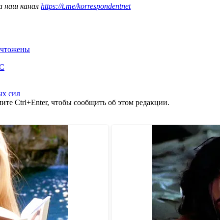
а наш канал
https://t.me/korrespondentnet
ничтожены
ОС
ых сил
те Ctrl+Enter, чтобы сообщить об этом редакции.