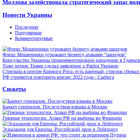
Молдова задействовала стратегический запас вод
Новости Украины
Последние
Популярные
Комментируемые
Флеш: Мошенники угрожают бизнесу атаками "шахедов"
Консульство Украины прокомментировало нападение в Гданьс
Тоже хотим: Трамп сделал заявление о Patriot Украине
Стрельба в центре Кривого Рога: есть раненый, стрелок сбежа
РФ стремится повторить кризис 2022 года - Сыбига
Сюжеты
Банкет генералов. Последствия взрыва в Москве
Грязные технологии. Атаки РФ на выборы во Франции
Эскалация для Европы. Российский дрон в Лейпциге