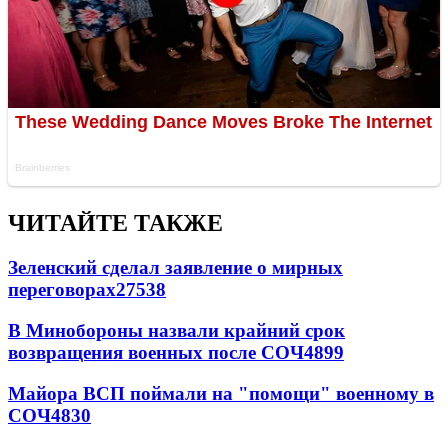
ЧИТАЙТЕ ТАКЖЕ
Зеленский сделал заявление о мирных
переговорах
27538
В Минобороны назвали крайний срок
возвращения военных после СОЧ
4899
Майора ВСП поймали на "помощи" военному в
СОЧ
4830