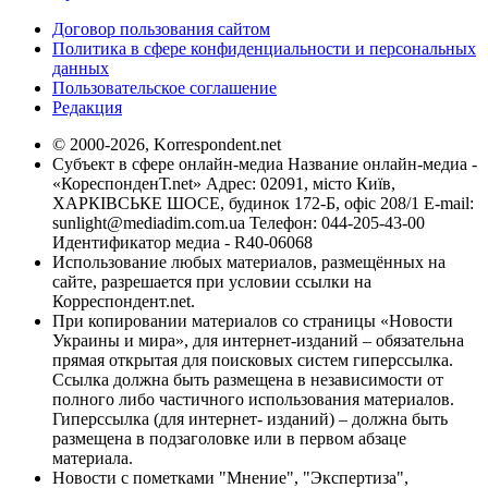
Договор пользования сайтом
Политика в сфере конфиденциальности и персональных
данных
Пользовательское соглашение
Редакция
© 2000-2026, Korrespondent.net
Субъект в сфере онлайн-медиа Название онлайн-медиа -
«КореспонденТ.net» Адрес: 02091, місто Київ,
ХАРКІВСЬКЕ ШОСЕ, будинок 172-Б, офіс 208/1 E-mail:
sunlight@mediadim.com.ua
Телефон: 044-205-43-00
Идентификатор медиа - R40-06068
Использование любых материалов, размещённых на
сайте, разрешается при условии ссылки на
Корреспондент.net.
При копировании материалов со страницы «Новости
Украины и мира», для интернет-изданий – обязательна
прямая открытая для поисковых систем гиперссылка.
Ссылка должна быть размещена в независимости от
полного либо частичного использования материалов.
Гиперссылка (для интернет- изданий) – должна быть
размещена в подзаголовке или в первом абзаце
материала.
Новости с пометками "Мнение", "Экспертиза",