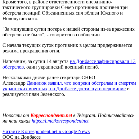
Кроме того, в районе ответственности оперативно-
тактического группировки Север противник произвел три
обстрела позиций Объединенных сил вблизи Южного и
Новолуганского.
"За минувшие сутки потерь с нашей стороны из-за вражеских
обстрелов не было", - говорится в сообщении.
С начала текущих суток противник в целом придерживается
режима прекращения огня.
Напомним, за сутки 14 августа
на Донбассе зафиксировали 13
обстрелов
, один украинский военный погиб.
Несколькими днями ранее секретарь СНБО
Александр
Данилюк заявил, что вопреки обстрелам и смертям
украинских военных, на Донбассе достигнуто перемирие
и
реализуется план Зеленского.
Новости от
Корреспондент.net
в Telegram. Подписывайтесь
на наш канал
https://t.me/korrespondentnet
Читайте Korrespondent.net в Google News
ООС на Донбассе