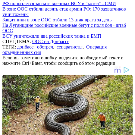
РФ попытается загнать военных ВСУ в "котел" - СМИ
В зоне ООС отбили девять атак армии РФ: 170 захватчиков
уничтожены
Защитники в зоне ООС отбили 13 атак врага за день
На Луганщине российские военные бегут с поля боя - штаб
ООС
ВСУ уничтожили два российских танка и БМП
СПЕЦТЕМА:
ООС на Донбассе
ТЕГИ:
донбасс
,
обстрел
,
сепаратисты
,
Операция
объединенных сил
Если вы заметили ошибку, выделите необходимый текст и
нажмите Ctrl+Enter, чтобы сообщить об этом редакции.