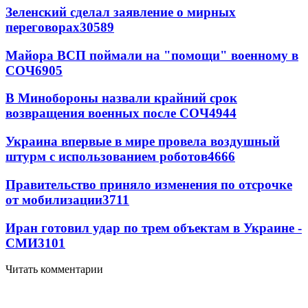
Зеленский сделал заявление о мирных
переговорах
30589
Майора ВСП поймали на "помощи" военному в
СОЧ
6905
В Минобороны назвали крайний срок
возвращения военных после СОЧ
4944
Украина впервые в мире провела воздушный
штурм с использованием роботов
4666
Правительство приняло изменения по отсрочке
от мобилизации
3711
Иран готовил удар по трем объектам в Украине -
СМИ
3101
Читать комментарии