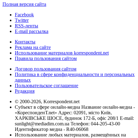
Полная версия сайта
Facebook
Twitter
RSS-ленты
E-mail рассылка
Контакты
Реклама на сайте
Использование материалов korrespondent.net
Правила пользования сайтом
Договор пользования сайтом
Политика в сфере конфиденциальности и персональных
данных
Пользовательское соглашение
Редакция
© 2000-2026, Korrespondent.net
Субъект в сфере онлайн-медиа Название онлайн-медиа -
«КореспонденТ.net» Адрес: 02091, місто Київ,
ХАРКІВСЬКЕ ШОСЕ, будинок 172-Б, офіс 208/1 E-mail:
sunlight@mediadim.com.ua
Телефон: 044-205-43-00
Идентификатор медиа - R40-06068
Использование любых материалов, размещённых на