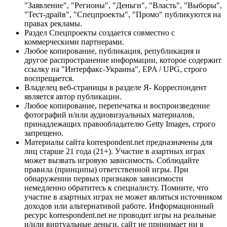
"Заявление", "Регионы", "Деньги", "Власть", "Выборы",
"Тест-драйв", "Спецпроекты", "Промо" публикуются на
правах рекламы.
Раздел Спецпроекты создается совместно с
коммерческими партнерами.
Любое копирование, публикация, републикация и
другое распространение информации, которое содержит
ссылку на "Интерфакс-Украина", EPA / UPG, строго
воспрещается.
Владелец веб-страницы в разделе Я- Корреспондент
является автор публикации.
Любое копирование, перепечатка и воспроизведение
фотографий и/или аудиовизуальных материалов,
принадлежащих правообладателю Getty Images, строго
запрещено.
Материалы сайта korrespondent.net предназначены для
лиц старше 21 года (21+). Участие в азартных играх
может вызвать игровую зависимость. Соблюдайте
правила (принципы) ответственной игры. При
обнаружении первых признаков зависимости
немедленно обратитесь к специалисту. Помните, что
участие в азартных играх не может являться источником
доходов или альтернативой работе. Информационный
ресурс korrespondent.net не проводит игры на реальные
и/или виртуальные деньги, сайт не принимает ни в