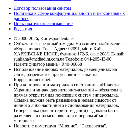
Договор пользования сайтом
Политика в сфере конфиденциальности и персональных
данных
Пользовательское соглашение
Редакция
© 2000-2026, Korrespondent.net
Субъект в сфере онлайн-медиа Название онлайн-медиа -
«КореспонденТ.net» Адрес: 02091, місто Київ,
ХАРКІВСЬКЕ ШОСЕ, будинок 172-Б, офіс 208/1 E-mail:
sunlight@mediadim.com.ua
Телефон: 044-205-43-00
Идентификатор медиа - R40-06068
Использование любых материалов, размещённых на
сайте, разрешается при условии ссылки на
Корреспондент.net.
При копировании материалов со страницы «Новости
Украины и мира», для интернет-изданий – обязательна
прямая открытая для поисковых систем гиперссылка.
Ссылка должна быть размещена в независимости от
полного либо частичного использования материалов.
Гиперссылка (для интернет- изданий) – должна быть
размещена в подзаголовке или в первом абзаце
материала.
Новости с пометками "Мнение", "Экспертиза",