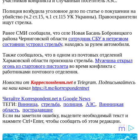
участников конфликта и случайный посетитель АЗС.
Полиция возбудила уголовное дело по статье о покушении на
убийство (ч.2 ст.15, ч.1 ст.115 УК Украины). Правоохранители
ищут стрелка.
Ранее СМИ сообщили, что селе Новая Басань Бобровицкого
района Черниговской области
сотрудник СБУ в нетрезвом
состоянии устроил стрельбу
, находясь за рулем автомобиля.
Также сообщалось, что в одном из почтовых отделений
Харьковской области произошла стрельба.
Мужчина открыл
огонь из стартового пистолета
во время конфликта с
работниками почтового отделения.
Новости от
Корреспондент.net
в Telegram. Подписывайтесь
на наш канал
https://t.me/korrespondentnet
Читайте Korrespondent.net в Google News
ТЕГИ:
Винница
,
стрельба
,
полиция
,
АЗС
,
Винницкая
область
,
пострадавшие
Если вы заметили ошибку, выделите необходимый текст и
нажмите Ctrl+Enter, чтобы сообщить об этом редакции.