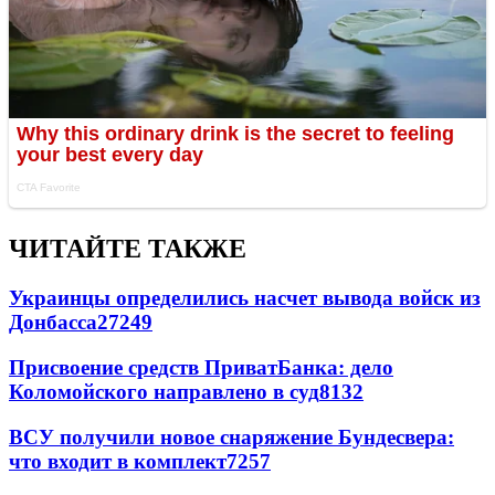
ЧИТАЙТЕ ТАКЖЕ
Украинцы определились насчет вывода войск из
Донбасса
27249
Присвоение средств ПриватБанка: дело
Коломойского направлено в суд
8132
ВСУ получили новое снаряжение Бундесвера:
что входит в комплект
7257