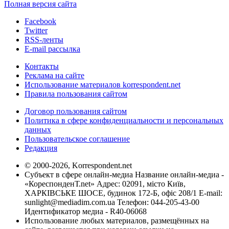
Полная версия сайта
Facebook
Twitter
RSS-ленты
E-mail рассылка
Контакты
Реклама на сайте
Использование материалов korrespondent.net
Правила пользования сайтом
Договор пользования сайтом
Политика в сфере конфиденциальности и персональных
данных
Пользовательское соглашение
Редакция
© 2000-2026, Korrespondent.net
Субъект в сфере онлайн-медиа Название онлайн-медиа -
«КореспонденТ.net» Адрес: 02091, місто Київ,
ХАРКІВСЬКЕ ШОСЕ, будинок 172-Б, офіс 208/1 E-mail:
sunlight@mediadim.com.ua
Телефон: 044-205-43-00
Идентификатор медиа - R40-06068
Использование любых материалов, размещённых на