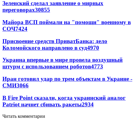
Зеленский сделал заявление о мирных
переговорах
30855
Майора ВСП поймали на "помощи" военному в
СОЧ
7424
Присвоение средств ПриватБанка: дело
Коломойского направлено в суд
4970
Украина впервые в мире провела воздушный
штурм с использованием роботов
4773
Иран готовил удар по трем объектам в Украине -
СМИ
3066
В Fire Point сказали, когда украинский аналог
Patriot начнет сбивать ракеты
2934
Читать комментарии