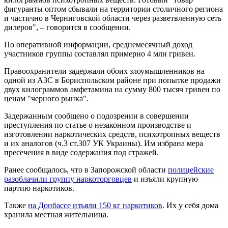
фигуранты оптом сбывали на территории столичного региона
и частично в Черниговской области через разветвленную сеть
дилеров", – говорится в сообщении.
По оперативной информации, среднемесячный доход
участников группы составлял примерно 4 млн гривен.
Правоохранители задержали обоих злоумышленников на
одной из АЗС в Бориспольском районе при попытке продажи
двух килограммов амфетамина на сумму 800 тысяч гривен по
ценам "черного рынка".
Задержанным сообщено о подозрении в совершении
преступления по статье о незаконном производстве и
изготовлении наркотических средств, психотропных веществ
и их аналогов (ч.3 ст.307 УК Украины). Им избрана мера
пресечения в виде содержания под стражей.
Ранее сообщалось, что в Запорожской области
полицейские
разоблачили группу наркоторговцев
и изъяли крупную
партию наркотиков.
Также
на Донбассе изъяли 150 кг наркотиков
. Их у себя дома
хранила местная жительница.