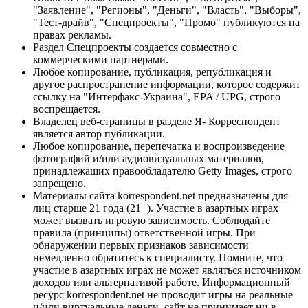
"Заявление", "Регионы", "Деньги", "Власть", "Выборы",
"Тест-драйв", "Спецпроекты", "Промо" публикуются на
правах рекламы.
Раздел Спецпроекты создается совместно с
коммерческими партнерами.
Любое копирование, публикация, републикация и
другое распространение информации, которое содержит
ссылку на "Интерфакс-Украина", EPA / UPG, строго
воспрещается.
Владелец веб-страницы в разделе Я- Корреспондент
является автор публикации.
Любое копирование, перепечатка и воспроизведение
фотографий и/или аудиовизуальных материалов,
принадлежащих правообладателю Getty Images, строго
запрещено.
Материалы сайта korrespondent.net предназначены для
лиц старше 21 года (21+). Участие в азартных играх
может вызвать игровую зависимость. Соблюдайте
правила (принципы) ответственной игры. При
обнаружении первых признаков зависимости
немедленно обратитесь к специалисту. Помните, что
участие в азартных играх не может являться источником
доходов или альтернативой работе. Информационный
ресурс korrespondent.net не проводит игры на реальные
и/или виртуальные деньги, сайт не принимает ни в