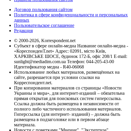
Договор пользования сайтом
Политика в сфере конфиденциальности и персональных
данных
Пользовательское соглашение
Редакция
© 2000-2026, Korrespondent.net
Субъект в сфере онлайн-медиа Название онлайн-медиа -
«КореспонденТ.net» Адрес: 02091, місто Київ,
ХАРКІВСЬКЕ ШОСЕ, будинок 172-Б, офіс 208/1 E-mail:
sunlight@mediadim.com.ua
Телефон: 044-205-43-00
Идентификатор медиа - R40-06068
Использование любых материалов, размещённых на
сайте, разрешается при условии ссылки на
Корреспондент.net.
При копировании материалов со страницы «Новости
Украины и мира», для интернет-изданий – обязательна
прямая открытая для поисковых систем гиперссылка.
Ссылка должна быть размещена в независимости от
полного либо частичного использования материалов.
Гиперссылка (для интернет- изданий) – должна быть
размещена в подзаголовке или в первом абзаце
материала.
Новости с пометками "Мнение", "Экспертиза",