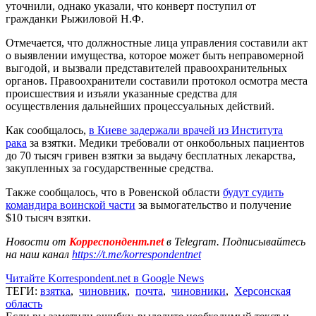
уточнили, однако указали, что конверт поступил от
гражданки Рыжиловой Н.Ф.
Отмечается, что должностные лица управления составили акт
о выявлении имущества, которое может быть неправомерной
выгодой, и вызвали представителей правоохранительных
органов. Правоохранители составили протокол осмотра места
происшествия и изъяли указанные средства для
осуществления дальнейших процессуальных действий.
Как сообщалось,
в Киеве задержали врачей из Института
рака
за взятки. Медики требовали от онкобольных пациентов
до 70 тысяч гривен взятки за выдачу бесплатных лекарства,
закупленных за государственные средства.
Также сообщалось, что в Ровенской области
будут судить
командира воинской части
за вымогательство и получение
$10 тысяч взятки.
Новости от
Корреспондент.net
в Telegram. Подписывайтесь
на наш канал
https://t.me/korrespondentnet
Читайте Korrespondent.net в Google News
ТЕГИ:
взятка
,
чиновник
,
почта
,
чиновники
,
Херсонская
область