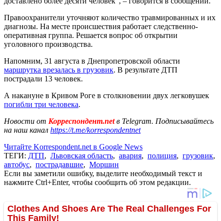
доставлено более десяти человек", – говорится в сообщении.
Правоохранители уточняют количество травмированных и их
диагнозы. На месте происшествия работает следственно-
оперативная группа. Решается вопрос об открытии
уголовного производства.
Напомним, 31 августа в Днепропетровской области
маршрутка врезалась в грузовик
. В результате ДТП
пострадали 13 человек.
А накануне в Кривом Роге в столкновении двух легковушек
погибли три человека
.
Новости от
Корреспондент.net
в Telegram. Подписывайтесь
на наш канал
https://t.me/korrespondentnet
Читайте Korrespondent.net в Google News
ТЕГИ:
ДТП
,
Львовская область
,
авария
,
полиция
,
грузовик
,
автобус
,
пострадавшие
,
Моршин
Если вы заметили ошибку, выделите необходимый текст и
нажмите Ctrl+Enter, чтобы сообщить об этом редакции.