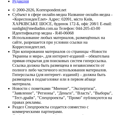
Редакция
© 2000-2026, Korrespondent.net
Субъект в сфере онлайн-медиа Название онлайн-медиа -
«КореспонденТ.net» Адрес: 02091, місто Київ,
ХАРКІВСЬКЕ ШОСЕ, будинок 172-Б, офіс 208/1 E-mail:
sunlight@mediadim.com.ua
Телефон: 044-205-43-00
Идентификатор медиа - R40-06068
Использование любых материалов, размещённых на
сайте, разрешается при условии ссылки на
Корреспондент.net.
При копировании материалов со страницы «Новости
Украины и мира», для интернет-изданий – обязательна
прямая открытая для поисковых систем гиперссылка.
Ссылка должна быть размещена в независимости от
полного либо частичного использования материалов.
Гиперссылка (для интернет- изданий) – должна быть
размещена в подзаголовке или в первом абзаце
материала.
Новости с пометками "Мнение", "Экспертиза",
"Заявление", "Регионы", "Деньги", "Власть", "Выборы",
"Тест-драйв", "Спецпроекты", "Промо" публикуются на
правах рекламы.
Раздел Спецпроекты создается совместно с
коммерческими партнерами.