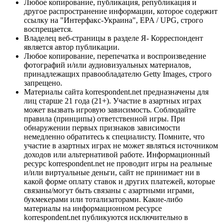
Любое копирование, публикация, републикация и
другое распространение информации, которое содержит
ссылку на "Интерфакс-Украина", EPA / UPG, строго
воспрещается.
Владелец веб-страницы в разделе Я- Корреспондент
является автор публикации.
Любое копирование, перепечатка и воспроизведение
фотографий и/или аудиовизуальных материалов,
принадлежащих правообладателю Getty Images, строго
запрещено.
Материалы сайта korrespondent.net предназначены для
лиц старше 21 года (21+). Участие в азартных играх
может вызвать игровую зависимость. Соблюдайте
правила (принципы) ответственной игры. При
обнаружении первых признаков зависимости
немедленно обратитесь к специалисту. Помните, что
участие в азартных играх не может являться источником
доходов или альтернативой работе. Информационный
ресурс korrespondent.net не проводит игры на реальные
и/или виртуальные деньги, сайт не принимает ни в
какой форме оплату ставок и других платежей, которые
связаны/могут быть связаны с азартными играми,
букмекерами или тотализаторами. Какие-либо
материалы на информационном ресурсе
korrespondent.net публикуются исключительно в