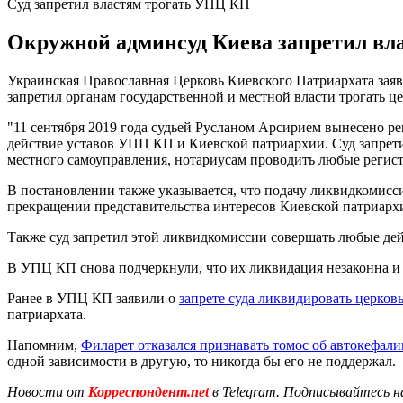
Суд запретил властям трогать УПЦ КП
Окружной админсуд Киева запретил вла
Украинская Православная Церковь Киевского Патриархата зая
запретил органам государственной и местной власти трогать ц
"11 сентября 2019 года судьей Русланом Арсирием вынесено р
действие уставов УПЦ КП и Киевской патриархии. Суд запрет
местного самоуправления, нотариусам проводить любые регис
В постановлении также указывается, что подачу ликвидкомисс
прекращении представительства интересов Киевской патриарх
Также суд запретил этой ликвидкомиссии совершать любые де
В УПЦ КП снова подчеркнули, что их ликвидация незаконна и 
Ранее в УПЦ КП заявили о
запрете суда ликвидировать церков
патриархата.
Напомним,
Филарет отказался признавать томос об автокефали
одной зависимости в другую, то никогда бы его не поддержал.
Новости от
Корреспондент.net
в Telegram. Подписывайтесь н