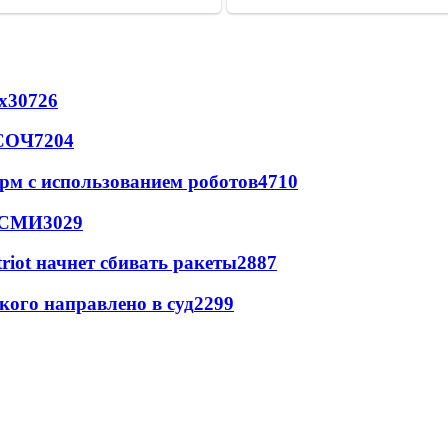
х
30726
 СОЧ
7204
рм с использованием роботов
4710
- СМИ
3029
triot начнет сбивать ракеты
2887
кого направлено в суд
2299