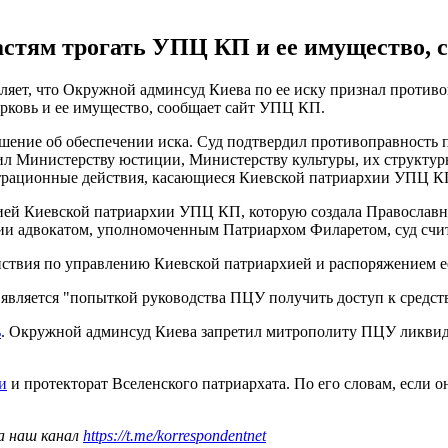
стям трогать УПЦ КП и ее имущество, с
вляет, что Окружной админсуд Киева по ее иску признал проти
ерковь и ее имущество, сообщает сайт УПЦ КП.
ешение об обеспечении иска. Суд подтвердил противоправность
ил Министерству юстиции, Министерству культуры, их структур
трационные действия, касающиеся Киевской патриархии УПЦ КП 
ией Киевской патриархии УПЦ КП, которую создала Православная
ии адвокатом, уполномоченным Патриархом Филаретом, суд счит
йствия по управлению Киевской патриархией и распоряжением 
является "попыткой руководства ПЦУ получить доступ к средст
ь
. Окружной админсуд Киева запретил митрополиту ПЦУ ликвид
и
и протекторат Вселенского патриархата. По его словам, если о
а наш канал
https://t.me/korrespondentnet