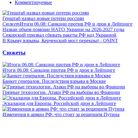
Комментируемые
Генштаб назвал новые потери россиян
Сюжет
Итоги 06.08: Санкции против РФ и дрон в Лейпциге
Назван объем помощи НАТО Украине на 2026-2027 годы
Сикорский призвал сбивать ракеты РФ над Украиной
В Крыму взрывы, Керченский мост перекрыт - OSINT
Сюжеты
Итоги 06.08: Санкции против РФ и дрон в Лейпциге
Банкет генералов. Последствия взрыва в Москве
Грязные технологии. Атаки РФ на выборы во Франции
Эскалация для Европы. Российский дрон в Лейпциге
Изменения в армии РФ: что стоит за решением Путина