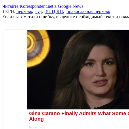
Читайте Korrespondent.net в Google News
ТЕГИ:
церковь
,
суд
,
УПЦ КП
,
православная церковь
Если вы заметили ошибку, выделите необходимый текст и нажми