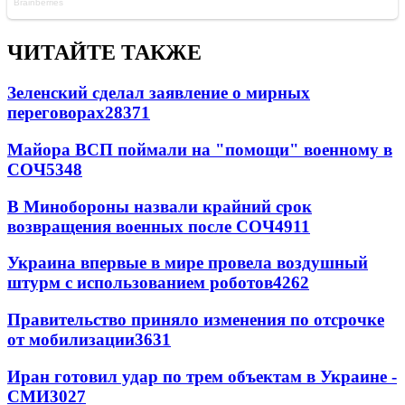
ЧИТАЙТЕ ТАКЖЕ
Зеленский сделал заявление о мирных
переговорах
28371
Майора ВСП поймали на "помощи" военному в
СОЧ
5348
В Минобороны назвали крайний срок
возвращения военных после СОЧ
4911
Украина впервые в мире провела воздушный
штурм с использованием роботов
4262
Правительство приняло изменения по отсрочке
от мобилизации
3631
Иран готовил удар по трем объектам в Украине -
СМИ
3027