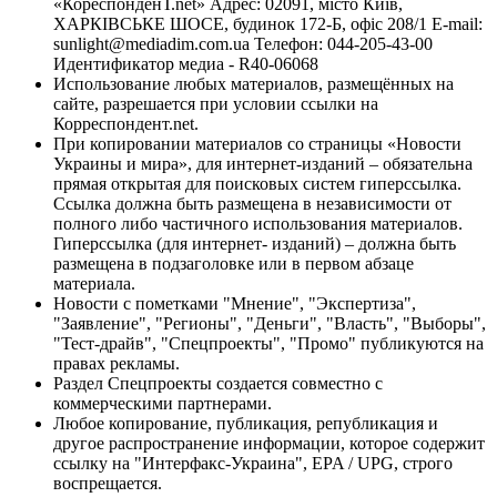
«КореспонденТ.net» Адрес: 02091, місто Київ,
ХАРКІВСЬКЕ ШОСЕ, будинок 172-Б, офіс 208/1 E-mail:
sunlight@mediadim.com.ua
Телефон: 044-205-43-00
Идентификатор медиа - R40-06068
Использование любых материалов, размещённых на
сайте, разрешается при условии ссылки на
Корреспондент.net.
При копировании материалов со страницы «Новости
Украины и мира», для интернет-изданий – обязательна
прямая открытая для поисковых систем гиперссылка.
Ссылка должна быть размещена в независимости от
полного либо частичного использования материалов.
Гиперссылка (для интернет- изданий) – должна быть
размещена в подзаголовке или в первом абзаце
материала.
Новости с пометками "Мнение", "Экспертиза",
"Заявление", "Регионы", "Деньги", "Власть", "Выборы",
"Тест-драйв", "Спецпроекты", "Промо" публикуются на
правах рекламы.
Раздел Спецпроекты создается совместно с
коммерческими партнерами.
Любое копирование, публикация, републикация и
другое распространение информации, которое содержит
ссылку на "Интерфакс-Украина", EPA / UPG, строго
воспрещается.