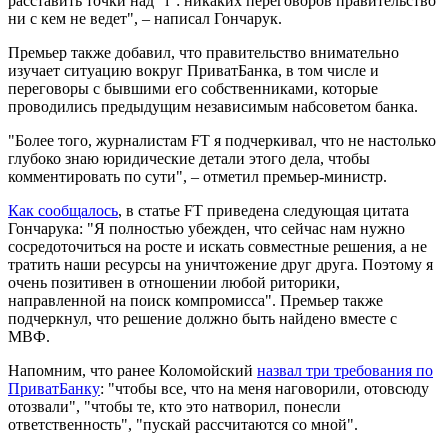
расставить точки над "і": никаких переговоров правительство
ни с кем не ведет", – написал Гончарук.
Премьер также добавил, что правительство внимательно
изучает ситуацию вокруг ПриватБанка, в том числе и
переговоры с бывшими его собственниками, которые
проводились предыдущим независимым набсоветом банка.
"Более того, журналистам FT я подчеркивал, что не настолько
глубоко знаю юридические детали этого дела, чтобы
комментировать по сути", – отметил премьер-министр.
Как сообщалось
, в статье FT приведена следующая цитата
Гончарука: "Я полностью убежден, что сейчас нам нужно
сосредоточиться на росте и искать совместные решения, а не
тратить наши ресурсы на уничтожение друг друга. Поэтому я
очень позитивен в отношении любой риторики,
направленной на поиск компромисса". Премьер также
подчеркнул, что решение должно быть найдено вместе с
МВФ.
Напомним, что ранее Коломойский
назвал три требования по
ПриватБанку
: "чтобы все, что на меня наговорили, отовсюду
отозвали", "чтобы те, кто это натворил, понесли
ответственность", "пускай рассчитаются со мной".