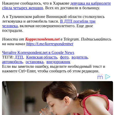
Накануне сообщалось, что в Харькове
девушка на кабриолете
сбила четырех женщин
. Всех их доставили в больницу.
А в Тульчинском районе Винницкой области столкнулись
легковушка и автомобиль такси.
В ДТП погибли три
человека
, включая несовершеннолетнего. Еще двое
пострадали.
Новости от
Корреспондент.net
в Telegram. Подписывайтесь
на наш канал
https://t.me/korrespondentnet
Читайте Korrespondent.net в Google News
ТЕГИ:
ДТП
,
Киевская область
,
фото
,
водитель
,
автомобиль
,
остановка
,
внедорожник
Если вы заметили ошибку, выделите необходимый текст и
нажмите Ctrl+Enter, чтобы сообщить об этом редакции.