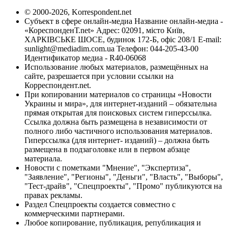
© 2000-2026, Korrespondent.net
Субъект в сфере онлайн-медиа Название онлайн-медиа -
«КореспонденТ.net» Адрес: 02091, місто Київ,
ХАРКІВСЬКЕ ШОСЕ, будинок 172-Б, офіс 208/1 E-mail:
sunlight@mediadim.com.ua
Телефон: 044-205-43-00
Идентификатор медиа - R40-06068
Использование любых материалов, размещённых на
сайте, разрешается при условии ссылки на
Корреспондент.net.
При копировании материалов со страницы «Новости
Украины и мира», для интернет-изданий – обязательна
прямая открытая для поисковых систем гиперссылка.
Ссылка должна быть размещена в независимости от
полного либо частичного использования материалов.
Гиперссылка (для интернет- изданий) – должна быть
размещена в подзаголовке или в первом абзаце
материала.
Новости с пометками "Мнение", "Экспертиза",
"Заявление", "Регионы", "Деньги", "Власть", "Выборы",
"Тест-драйв", "Спецпроекты", "Промо" публикуются на
правах рекламы.
Раздел Спецпроекты создается совместно с
коммерческими партнерами.
Любое копирование, публикация, републикация и