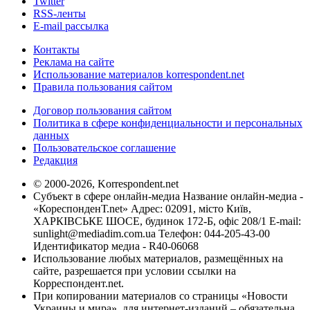
Twitter
RSS-ленты
E-mail рассылка
Контакты
Реклама на сайте
Использование материалов korrespondent.net
Правила пользования сайтом
Договор пользования сайтом
Политика в сфере конфиденциальности и персональных
данных
Пользовательское соглашение
Редакция
© 2000-2026, Korrespondent.net
Субъект в сфере онлайн-медиа Название онлайн-медиа -
«КореспонденТ.net» Адрес: 02091, місто Київ,
ХАРКІВСЬКЕ ШОСЕ, будинок 172-Б, офіс 208/1 E-mail:
sunlight@mediadim.com.ua
Телефон: 044-205-43-00
Идентификатор медиа - R40-06068
Использование любых материалов, размещённых на
сайте, разрешается при условии ссылки на
Корреспондент.net.
При копировании материалов со страницы «Новости
Украины и мира», для интернет-изданий – обязательна