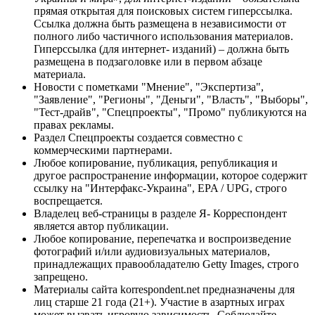
прямая открытая для поисковых систем гиперссылка.
Ссылка должна быть размещена в независимости от
полного либо частичного использования материалов.
Гиперссылка (для интернет- изданий) – должна быть
размещена в подзаголовке или в первом абзаце
материала.
Новости с пометками "Мнение", "Экспертиза",
"Заявление", "Регионы", "Деньги", "Власть", "Выборы",
"Тест-драйв", "Спецпроекты", "Промо" публикуются на
правах рекламы.
Раздел Спецпроекты создается совместно с
коммерческими партнерами.
Любое копирование, публикация, републикация и
другое распространение информации, которое содержит
ссылку на "Интерфакс-Украина", EPA / UPG, строго
воспрещается.
Владелец веб-страницы в разделе Я- Корреспондент
является автор публикации.
Любое копирование, перепечатка и воспроизведение
фотографий и/или аудиовизуальных материалов,
принадлежащих правообладателю Getty Images, строго
запрещено.
Материалы сайта korrespondent.net предназначены для
лиц старше 21 года (21+). Участие в азартных играх
может вызвать игровую зависимость. Соблюдайте