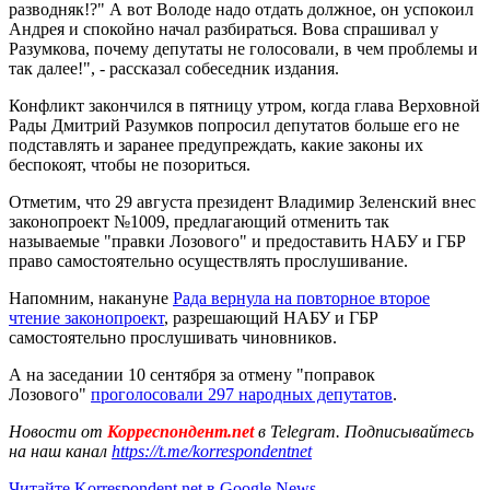
разводняк!?" А вот Володе надо отдать должное, он успокоил
Андрея и спокойно начал разбираться. Вова спрашивал у
Разумкова, почему депутаты не голосовали, в чем проблемы и
так далее!", - рассказал собеседник издания.
Конфликт закончился в пятницу утром, когда глава Верховной
Рады Дмитрий Разумков попросил депутатов больше его не
подставлять и заранее предупреждать, какие законы их
беспокоят, чтобы не позориться.
Отметим, что 29 августа президент Владимир Зеленский внес
законопроект №1009, предлагающий отменить так
называемые "правки Лозового" и предоставить НАБУ и ГБР
право самостоятельно осуществлять прослушивание.
Напомним, накануне
Рада вернула на повторное второе
чтение законопроект
, разрешающий НАБУ и ГБР
самостоятельно прослушивать чиновников.
А на заседании 10 сентября за отмену "поправок
Лозового"
проголосовали 297 народных депутатов
.
Новости от
Корреспондент.net
в Telegram. Подписывайтесь
на наш канал
https://t.me/korrespondentnet
Читайте Korrespondent.net в Google News