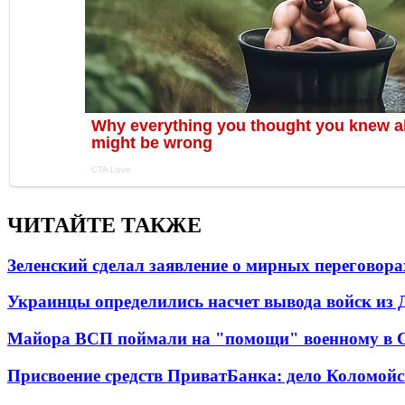
ЧИТАЙТЕ ТАКЖЕ
Зеленский сделал заявление о мирных переговора
Украинцы определились насчет вывода войск из 
Майора ВСП поймали на "помощи" военному в
Присвоение средств ПриватБанка: дело Коломойс