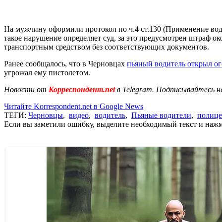
На мужчину оформили протокол по ч.4 ст.130 (Применение води
такое нарушение определяет суд, за это предусмотрен штраф ок
транспортным средством без соответствующих документов.
Ранее сообщалось, что в Черновцах
пьяный водитель открыл ог
угрожал ему пистолетом.
Новости от
Корреспондент.net
в Telegram. Подписывайтесь н
Читайте Korrespondent.net в Google News
ТЕГИ:
Черновцы
,
видео
,
водитель
,
Пьяные водители
,
полице
Если вы заметили ошибку, выделите необходимый текст и нажми