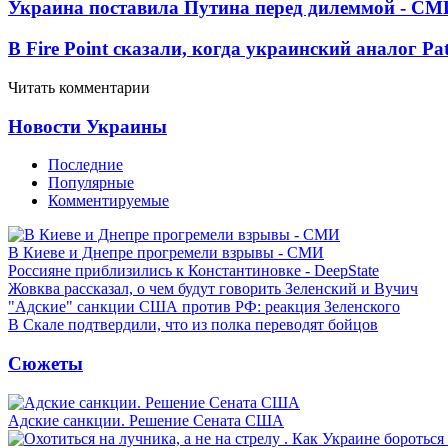
Украина поставила Путина перед дилеммой - СМ
В Fire Point сказали, когда украинский аналог Pa
Читать комментарии
Новости Украины
Последние
Популярные
Комментируемые
В Киеве и Днепре прогремели взрывы - СМИ
Россияне приблизились к Константиновке - DeepState
Жовква рассказал, о чем будут говорить Зеленский и Вучич
"Адские" санкции США против РФ: реакция Зеленского
В Скале подтвердили, что из полка переводят бойцов
Сюжеты
Адские санкции. Решение Сената США