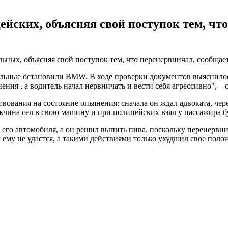
йских, объясняя свой поступок тем, что
льных, объясняя свой поступок тем, что перенервничал, сообщае
ьные остановили BMW. В ходе проверки документов выяснилось,
ения , а водитель начал нервничать и вести себя агрессивно", –
вования на состояние опьянения: сначала он ждал адвоката, чер
жчина сел в свою машину и при полицейских взял у пассажира бу
 его автомобиля, а он решил выпить пива, поскольку перенервни
 ему не удастся, а такими действиями только ухудшил свое поло