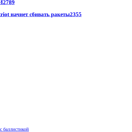
И
2789
triot начнет сбивать ракеты
2355