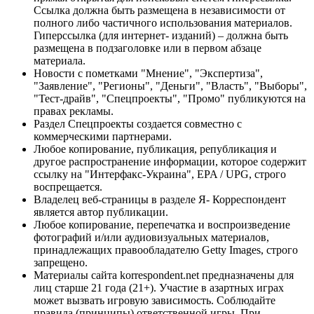
Ссылка должна быть размещена в независимости от
полного либо частичного использования материалов.
Гиперссылка (для интернет- изданий) – должна быть
размещена в подзаголовке или в первом абзаце
материала.
Новости с пометками "Мнение", "Экспертиза",
"Заявление", "Регионы", "Деньги", "Власть", "Выборы",
"Тест-драйв", "Спецпроекты", "Промо" публикуются на
правах рекламы.
Раздел Спецпроекты создается совместно с
коммерческими партнерами.
Любое копирование, публикация, републикация и
другое распространение информации, которое содержит
ссылку на "Интерфакс-Украина", EPA / UPG, строго
воспрещается.
Владелец веб-страницы в разделе Я- Корреспондент
является автор публикации.
Любое копирование, перепечатка и воспроизведение
фотографий и/или аудиовизуальных материалов,
принадлежащих правообладателю Getty Images, строго
запрещено.
Материалы сайта korrespondent.net предназначены для
лиц старше 21 года (21+). Участие в азартных играх
может вызвать игровую зависимость. Соблюдайте
правила (принципы) ответственной игры. При