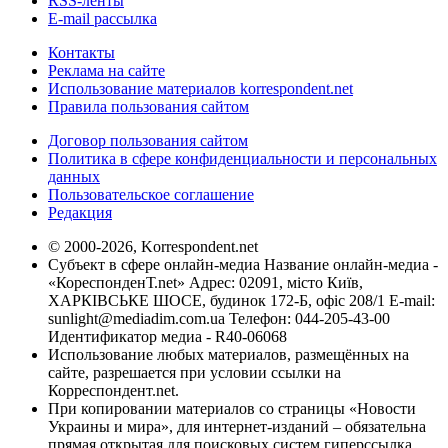
RSS-ленты
E-mail рассылка
Контакты
Реклама на сайте
Использование материалов korrespondent.net
Правила пользования сайтом
Договор пользования сайтом
Политика в сфере конфиденциальности и персональных
данных
Пользовательское соглашение
Редакция
© 2000-2026, Korrespondent.net
Субъект в сфере онлайн-медиа Название онлайн-медиа -
«КореспонденТ.net» Адрес: 02091, місто Київ,
ХАРКІВСЬКЕ ШОСЕ, будинок 172-Б, офіс 208/1 E-mail:
sunlight@mediadim.com.ua
Телефон: 044-205-43-00
Идентификатор медиа - R40-06068
Использование любых материалов, размещённых на
сайте, разрешается при условии ссылки на
Корреспондент.net.
При копировании материалов со страницы «Новости
Украины и мира», для интернет-изданий – обязательна
прямая открытая для поисковых систем гиперссылка.