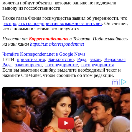
молотка пойдут объекты, которые раньше не подлежали
выводу из госсобственности.
Также глава Фонда госимущества заявил об уверенности, что
распродать госпредприятия возможно за пять лет
. Он считает,
что с новыми властями это получится.
Новости от
Корреспондент.net
в Telegram. Подписывайтесь
на наш канал
https://t.me/korrespondentnet
Читайте Korrespondent.net в Google News
ТЕГИ:
приватизация
,
Банкротство
,
Рада
,
закон
,
Верховная
Рада
,
законопроект
,
госпредприятие
,
госпредприятия
Если вы заметили ошибку, выделите необходимый текст и
нажмите Ctrl+Enter, чтобы сообщить об этом редакции.