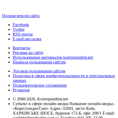
Полная версия сайта
Facebook
Twitter
RSS-ленты
E-mail рассылка
Контакты
Реклама на сайте
Использование материалов korrespondent.net
Правила пользования сайтом
Договор пользования сайтом
Политика в сфере конфиденциальности и персональных
данных
Пользовательское соглашение
Редакция
© 2000-2026, Korrespondent.net
Субъект в сфере онлайн-медиа Название онлайн-медиа -
«КореспонденТ.net» Адрес: 02091, місто Київ,
ХАРКІВСЬКЕ ШОСЕ, будинок 172-Б, офіс 208/1 E-mail:
sunlight@mediadim.com.ua
Телефон: 044-205-43-00