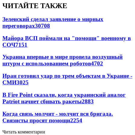
ЧИТАЙТЕ ТАКЖЕ
Зеленский сделал заявление о мирных
переговорах
30708
Майора ВСП поймали на "помощи" военному в
СОЧ
7151
Украина впервые в мире провела воздушный
штурм с использованием роботов
4702
Иран готовил удар по трем объектам в Украине -
СМИ
3025
В Fire Point сказали, когда украинский аналог
Patriot начнет сбивать ракеты
2883
Когда связь молчит - молчит вся бригада.
Связисты просят помощи
2254
Читать комментарии