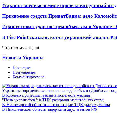
Украина впервые в мире провела воздушный шту
Присвоение средств ПриватБанка: дело Коломойс
Иран готовил удар по трем объектам в Украине 
В Fire Point сказали, когда украинский аналог Pa
Читать комментарии
Новости Украины
Последние
Популярные
Комментируемые
Украинцы определились насчет вывода войск из Донбасса - оп
В Коблево произошел взрыв в море, есть жертвы
"Полк уклонистов": в ТЦК раскрыли масштабную схему
В Житомирской области на территории ТЦК умер мужчина
В Николаевской области задержали двух агентов РФ