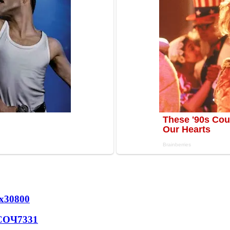
х
30800
 СОЧ
7331