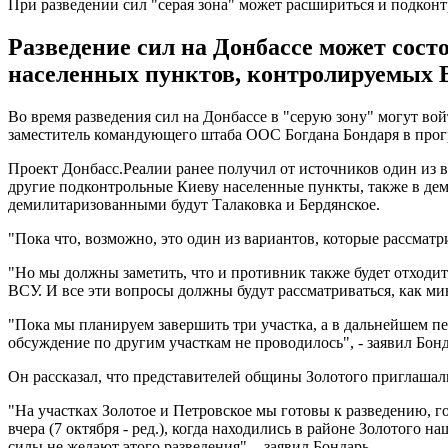
При разведении сил "серая зона" может расшириться и подко
Разведение сил на Донбассе может состо
населенных пунктов, контролируемых 
Во время разведения сил на Донбассе в "серую зону" могут в
заместитель командующего штаба ООС Богдана Бондаря в прогр
Проект Донбасс.Реалии ранее получил от источников один из в
другие подконтрольные Киеву населенные пункты, также в дем
демилитаризованными будут Талаковка и Бердянское.
"Пока что, возможно, это один из вариантов, которые рассматри
"Но мы должны заметить, что и противник также будет отходит
ВСУ. И все эти вопросы должны будут рассматриваться, как ми
"Пока мы планируем завершить три участка, а в дальнейшем п
обсуждение по другим участкам не проводилось", - заявил Бонд
Он рассказал, что представителей общины Золотого приглашал
"На участках Золотое и Петровское мы готовы к разведению, г
вчера (7 октября - ред.), когда находились в районе Золотог
силы не желают этого разведения", - заявил Бондарь.