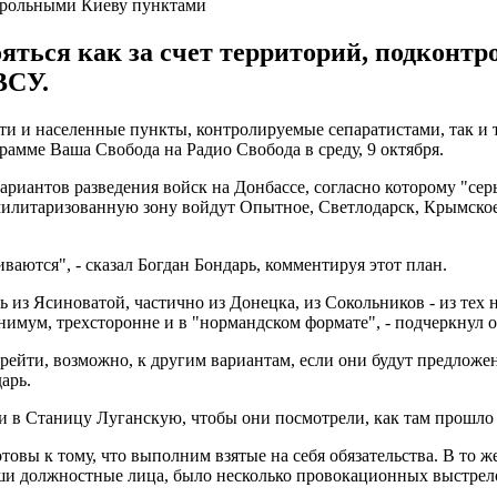
нтрольными Киеву пунктами
яться как за счет территорий, подконтр
ВСУ.
ойти и населенные пункты, контролируемые сепаратистами, так 
амме Ваша Свобода на Радио Свобода в среду, 9 октября.
ариантов разведения войск на Донбассе, согласно которому "се
илитаризованную зону войдут Опытное, Светлодарск, Крымское,
ваются", - сказал Богдан Бондарь, комментируя этот план.
ь из Ясиноватой, частично из Донецка, из Сокольников - из тех
нимум, трехсторонне и в "нормандском формате", - подчеркнул о
ерейти, возможно, к другим вариантам, если они будут предло
арь.
и в Станицу Луганскую, чтобы они посмотрели, как там прошло 
отовы к тому, что выполним взятые на себя обязательства. В то
о наши должностные лица, было несколько провокационных выстре