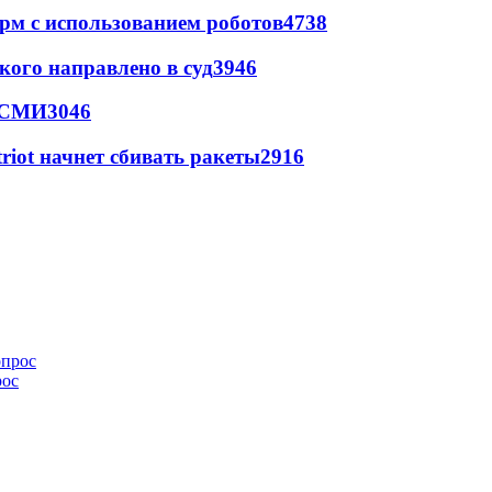
рм с использованием роботов
4738
кого направлено в суд
3946
- СМИ
3046
triot начнет сбивать ракеты
2916
рос