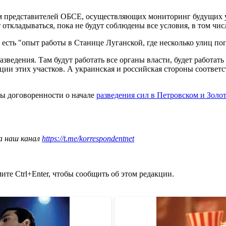
представителей ОБСЕ, осуществляющих мониторинг будущих учас
т откладываться, пока не будут соблюдены все условия, в том чи
сть "опыт работы в Станице Луганской, где несколько улиц поп
азведения. Там будут работать все органы власти, будет работат
ии этих участков. А украинская и российская стороны соответс
ты договоренности о начале
разведения сил в Петровском и Золо
а наш канал
https://t.me/korrespondentnet
те Ctrl+Enter, чтобы сообщить об этом редакции.