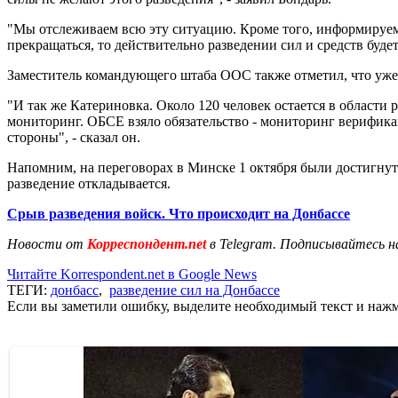
"Мы отслеживаем всю эту ситуацию. Кроме того, информируем 
прекращаться, то действительно разведении сил и средств буде
Заместитель командующего штаба ООС также отметил, что уже е
"И так же Катериновка. Около 120 человек остается в области р
мониторинг. ОБСЕ взяло обязательство - мониторинг верификац
стороны", - сказал он.
Напомним, на переговорах в Минске 1 октября были достигну
разведение откладывается.
Срыв разведения войск. Что происходит на Донбассе
Новости от
Корреспондент.net
в Telegram. Подписывайтесь н
Читайте Korrespondent.net в Google News
ТЕГИ:
донбасс
,
разведение сил на Донбассе
Если вы заметили ошибку, выделите необходимый текст и нажми