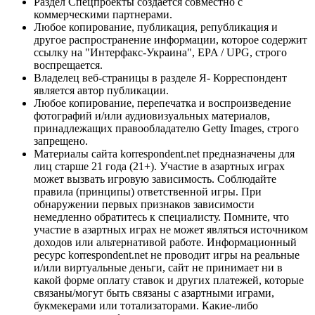
Раздел Спецпроекты создается совместно с
коммерческими партнерами.
Любое копирование, публикация, републикация и
другое распространение информации, которое содержит
ссылку на "Интерфакс-Украина", EPA / UPG, строго
воспрещается.
Владелец веб-страницы в разделе Я- Корреспондент
является автор публикации.
Любое копирование, перепечатка и воспроизведение
фотографий и/или аудиовизуальных материалов,
принадлежащих правообладателю Getty Images, строго
запрещено.
Материалы сайта korrespondent.net предназначены для
лиц старше 21 года (21+). Участие в азартных играх
может вызвать игровую зависимость. Соблюдайте
правила (принципы) ответственной игры. При
обнаружении первых признаков зависимости
немедленно обратитесь к специалисту. Помните, что
участие в азартных играх не может являться источником
доходов или альтернативой работе. Информационный
ресурс korrespondent.net не проводит игры на реальные
и/или виртуальные деньги, сайт не принимает ни в
какой форме оплату ставок и других платежей, которые
связаны/могут быть связаны с азартными играми,
букмекерами или тотализаторами. Какие-либо