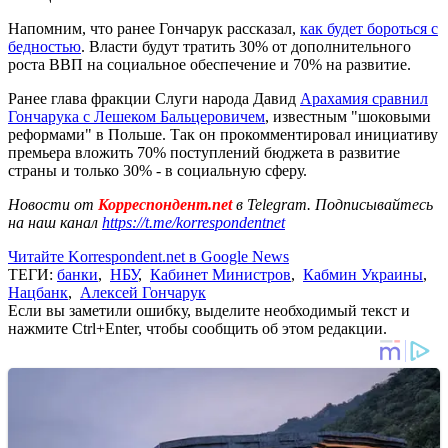
Напомним, что ранее Гончарук рассказал,
как будет бороться с
бедностью
. Власти будут тратить 30% от дополнительного
роста ВВП на социальное обеспечение и 70% на развитие.
Ранее глава фракции Слуги народа Давид
Арахамия сравнил
Гончарука с Лешеком Бальцеровичем
, известным "шоковыми
реформами" в Польше. Так он прокомментировал инициативу
премьера вложить 70% поступлений бюджета в развитие
страны и только 30% - в социальную сферу.
Новости от
Корреспондент.net
в Telegram. Подписывайтесь
на наш канал
https://t.me/korrespondentnet
Читайте Korrespondent.net в Google News
ТЕГИ:
банки
,
НБУ
,
Кабинет Министров
,
Кабмин Украины
,
Нацбанк
,
Алексей Гончарук
Если вы заметили ошибку, выделите необходимый текст и
нажмите Ctrl+Enter, чтобы сообщить об этом редакции.