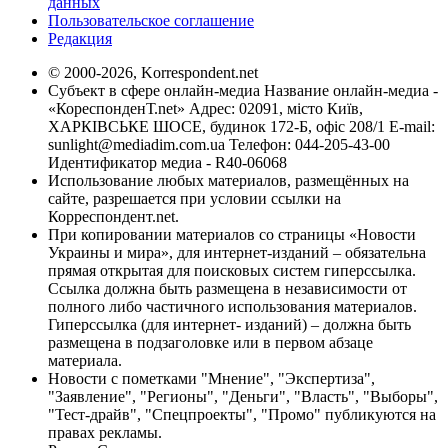
данных
Пользовательское соглашение
Редакция
© 2000-2026, Korrespondent.net
Субъект в сфере онлайн-медиа Название онлайн-медиа -
«КореспонденТ.net» Адрес: 02091, місто Київ,
ХАРКІВСЬКЕ ШОСЕ, будинок 172-Б, офіс 208/1 E-mail:
sunlight@mediadim.com.ua
Телефон: 044-205-43-00
Идентификатор медиа - R40-06068
Использование любых материалов, размещённых на
сайте, разрешается при условии ссылки на
Корреспондент.net.
При копировании материалов со страницы «Новости
Украины и мира», для интернет-изданий – обязательна
прямая открытая для поисковых систем гиперссылка.
Ссылка должна быть размещена в независимости от
полного либо частичного использования материалов.
Гиперссылка (для интернет- изданий) – должна быть
размещена в подзаголовке или в первом абзаце
материала.
Новости с пометками "Мнение", "Экспертиза",
"Заявление", "Регионы", "Деньги", "Власть", "Выборы",
"Тест-драйв", "Спецпроекты", "Промо" публикуются на
правах рекламы.