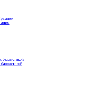
рампом
с баллистикой