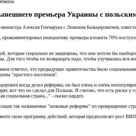
абмина
нынешнего премьера Украины с польски
р-министра Алексея Гончарука с Лешеком Бальцеровичем, изве
ря, прокомментировал инициативу премьера вложить 70% поступл
дей, которые социально не защищены, что они хотели бы наобо
ы. Для того чтобы их возвращать надо, чтобы улучшалась вся ин
амия отметил, что предыдущие правительства были социальными
ороны "простого населения".
ерович когда делал реформы, он был очень и очень непопулярен
ят, вот что он сделал для Польши. Я считаю, что есть риски у 
 социальная страна..." - сказал нардеп.
 Польше так называемые "шоковые реформы" по превращению стра
енте свою программу действий, которая предполагает рост ВВП 