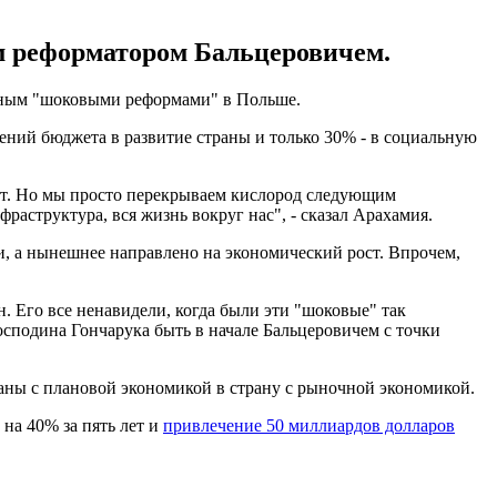
м реформатором Бальцеровичем.
стным "шоковыми реформами" в Польше.
ений бюджета в развитие страны и только 30% - в социальную
рот. Но мы просто перекрываем кислород следующим
фраструктура, вся жизнь вокруг нас", - сказал Арахамия.
, а нынешнее направлено на экономический рост. Впрочем,
. Его все ненавидели, когда были эти "шоковые" так
господина Гончарука быть в начале Бальцеровичем с точки
ны с плановой экономикой в ​​страну с рыночной экономикой.
на 40% за пять лет и
привлечение 50 миллиардов долларов