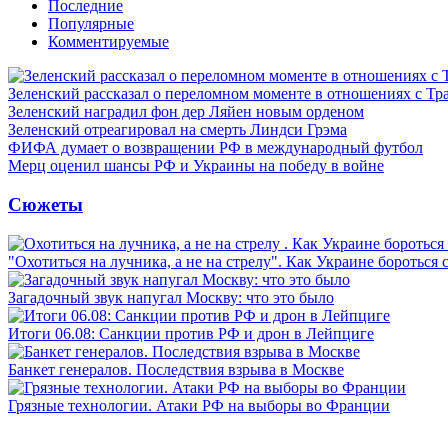
Последние
Популярные
Комментируемые
Зеленский рассказал о переломном моменте в отношениях с Т
Зеленский наградил фон дер Ляйен новым орденом
Зеленский отреагировал на смерть Линдси Грэма
ФИФА думает о возвращении РФ в международный футбол
Мерц оценил шансы РФ и Украины на победу в войне
Сюжеты
"Охотиться на лучника, а не на стрелу". Как Украине бороться 
Загадочный звук напугал Москву: что это было
Итоги 06.08: Санкции против РФ и дрон в Лейпциге
Банкет генералов. Последствия взрыва в Москве
Грязные технологии. Атаки РФ на выборы во Франции