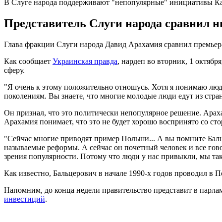
В Слуге народа поддерживают "непопулярные" инициативы К
Представитель Слуги народа сравнил 
Глава фракции Слуги народа Давид Арахамия сравнил премье
Как сообщает
Украинская правда
, нардеп во вторник, 1 октяб
сферу.
"Я очень к этому положительно отношусь. Хотя я понимаю лю
поколениям. Вы знаете, что многие молодые люди едут из стран
Он признал, что это политически непопулярное решение. Арах
Арахамия понимает, что это не будет хорошо воспринято со ст
"Сейчас многие приводят пример Польши... А вы помните Бальц
называемые реформы. А сейчас он почетный человек и все говор
зрения популярности. Потому что люди у нас привыкли, мы такая
Как известно, Бальцерович в начале 1990-х годов проводил в
Напомним, до конца недели правительство представит в парлам
инвестиций
.