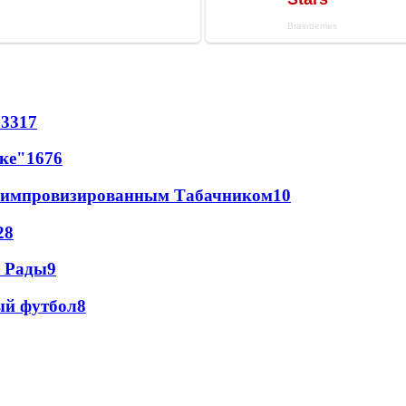
73
317
лке"
16
76
 с импровизированным Табачником
10
28
а Рады
9
ый футбол
8