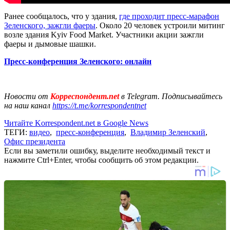
Ранее сообщалось, что у здания,
где проходит пресс-марафон
Зеленского, зажгли фаеры
. Около 20 человек устроили митинг
возле здания Kyiv Food Market. Участники акции зажгли
фаеры и дымовые шашки.
Пресс-конференция Зеленского: онлайн
Новости от
Корреспондент.net
в Telegram. Подписывайтесь
на наш канал
https://t.me/korrespondentnet
Читайте Korrespondent.net в Google News
ТЕГИ:
видео
,
пресс-конференция
,
Владимир Зеленский
,
Офис президента
Если вы заметили ошибку, выделите необходимый текст и
нажмите Ctrl+Enter, чтобы сообщить об этом редакции.