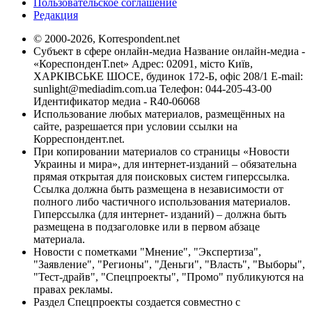
Пользовательское соглашение
Редакция
© 2000-2026, Korrespondent.net
Субъект в сфере онлайн-медиа Название онлайн-медиа -
«КореспонденТ.net» Адрес: 02091, місто Київ,
ХАРКІВСЬКЕ ШОСЕ, будинок 172-Б, офіс 208/1 E-mail:
sunlight@mediadim.com.ua
Телефон: 044-205-43-00
Идентификатор медиа - R40-06068
Использование любых материалов, размещённых на
сайте, разрешается при условии ссылки на
Корреспондент.net.
При копировании материалов со страницы «Новости
Украины и мира», для интернет-изданий – обязательна
прямая открытая для поисковых систем гиперссылка.
Ссылка должна быть размещена в независимости от
полного либо частичного использования материалов.
Гиперссылка (для интернет- изданий) – должна быть
размещена в подзаголовке или в первом абзаце
материала.
Новости с пометками "Мнение", "Экспертиза",
"Заявление", "Регионы", "Деньги", "Власть", "Выборы",
"Тест-драйв", "Спецпроекты", "Промо" публикуются на
правах рекламы.
Раздел Спецпроекты создается совместно с